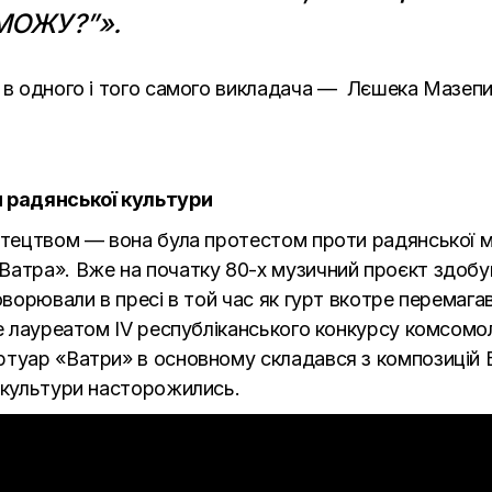
МОЖУ?”».
 в одного і того самого викладача
—
Лєшека Мазеп
 радянської культури
истецтвом
—
вона була протестом проти радянської ма
Ватра
». Вже на початку 80-х музичний проєкт здобув
оворювали в пресі в той час як гурт вкотре перемага
е лауреатом ІV республіканського конкурсу комсомол
ртуар «
Ватри
» в основному складався з композицій 
и культури насторожились
.