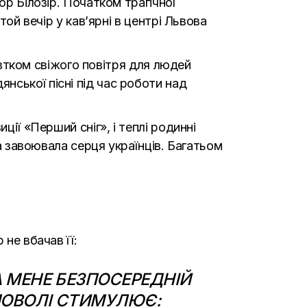
ор Білозір. Початком трагічної
той вечір у кав’ярні в центрі Львова
втком свіжого повітря для людей
янської пісні під час роботи над
иції
«
Перший сніг
»,
і теплі родинні
ра завоювала серця українців. Багатьом
 не вбачав її:
 МЕНЕ БЕЗПОСЕРЕДНІЙ
ИМОВОЛІ СТИМУЛЮЄ: