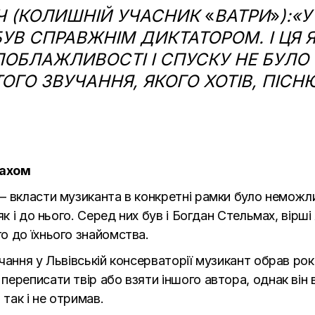
Ч (КОЛИШНІЙ УЧАСНИК
«
ВАТРИ
»
):«
 БУВ СПРАВЖНІМ ДИКТАТОРОМ. І ЦЯ 
БЛАЖЛИВОСТІ І СПУСКУ НЕ БУЛО Н
ОГО ЗВУЧАННЯ, ЯКОГО ХОТІВ, ПІСН
ахом
—
вкласти музиканта в конкретні рамки було неможли
як і до нього. Серед них був і Богдан Стельмах, вірші
о до їхнього знайомства.
вчання у Львівській консерваторії музикант обрав ро
ереписати твір або взяти іншого автора, однак він 
 так і не отримав.