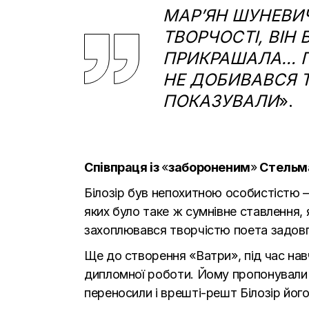
МАР’ЯН ШУНЕВИ
ТВОРЧОСТІ, ВІН
ПРИКРАШАЛА… ПО
НЕ ДОБИВАВСЯ Т
ПОКАЗУВАЛИ
».
Співпраця із
«
забороненим
»
Стельм
Білозір був непохитною особистістю
яких було таке ж сумнівне ставлення, 
захоплювався творчістю поета задовг
Ще до створення «
Ватри
», під час на
дипломної роботи. Йому пропонували п
переносили і врешті-решт Білозір його