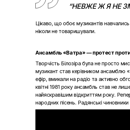
“НЕВЖЕ Ж Я НЕ З
Цікаво, що обоє музикантів навчались
ніколи не товаришували.
Ансамбль «
Ватра
»
—
протест проти
Творчість Білозіра була не просто м
музикант став керівником ансамблю «
ефір, вмикали на радіо та активно обг
квітні 1981 року ансамбль став не лиш
найяскравішим відкриттям року. Репе
народних пісень. Радянські чиновник