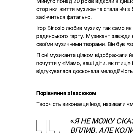
Минуло понад 20 років відколи відійшо
сторінки життя музиканта стала ніч з 8
закінчиться фатально.
Ігор Білозір любив музику так само як 
радянського гарту
. Музикант завжди 
своїми музичними творами. Він був
«
з
Пісні музиканта цілком відображали йо
почуття у
«
Мамо, ваші діти, як птиці
»
відгукувалася досконала мелодійність
Порівняння з Івасюком
Творчість виконавця іноді називали
«
м
«
Я НЕ МОЖУ СКА
ВПЛИВ. АЛЕ КОЛ