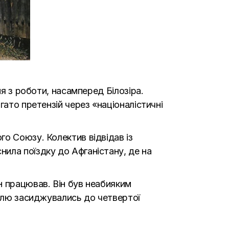
ня з роботи, насамперед Білозіра.
гато претензій через «націоналістичні
о Союзу. Колектив відвідав із
снила поїздку до Афганістану, де на
н працював. Він був неабияким
мблю засиджувались до четвертої