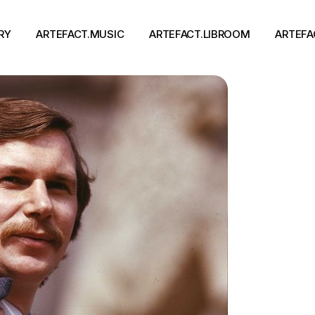
RY
ARTEFACT.MUSIC
ARTEFACT.LIBROOM
ARTEFA
Виконавці
Книги
Альбоми
Письменники
Концерти
Події
тя