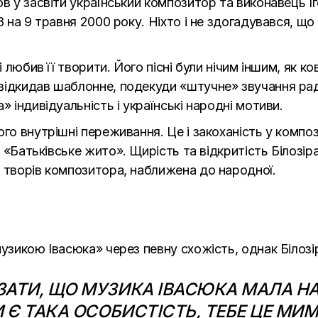
в у засвіти український композитор та виконавець Іг
 на 9 травня 2000 року. Ніхто і не здогадувався, що 
і любив її творити. Його пісні були нічим іншим, як
ко
відкидав шаблонне, подекуди «штучне»
звучання рад
а
»
індивідуальність і українські народні мотиви.
го внутрішні переживання. Це і закоханість у композ
і
«
Батьківське жито
»
. Щирість та відкритість Білозі
 творів композитора, наближена до народної.
узикою Івасюка
»
через певну схожість, однак Білозір
ЗАТИ, ЩО МУЗИКА ІВАСЮКА МАЛА НА
И Є ТАКА ОСОБИСТІСТЬ, ТЕБЕ ЦЕ М