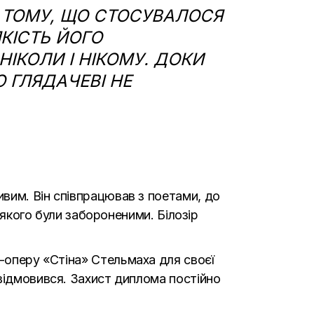
У ТОМУ, ЩО СТОСУВАЛОСЯ
ЯКІСТЬ ЙОГО
ІКОЛИ І НІКОМУ. ДОКИ
Ю ГЛЯДАЧЕВІ НЕ
вим. Він співпрацював з поетами, до
 якого були забороненими. Білозір
к-оперу «
Стіна
» Стельмаха для своєї
відмовився. Захист диплома постійно