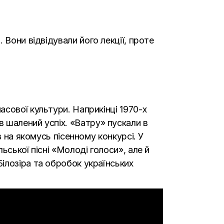
и
.
Вони відвідували його лекції, проте
сової культури. Наприкінці 1970-х
 шалений успіх. «
Ватру
» пускали в
в на якомусь пісенному конкурсі. У
ьської пісні «Молоді голоси», але й
Білозіра та обробок українських