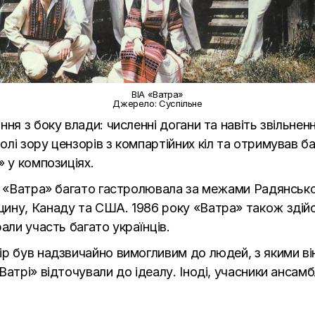
ВІА «Ватра»
Джерело: Суспільне
ння з боку влади: численні догани та навіть звільнен
і зору цензорів з компартійних кіл та отримував ба
» у композиціях.
 «
Ватра
» багато гастролювала за межами Радянськог
ину, Канаду та США. 1986 року «
Ватра
» також здій
али участь багато українців.
р був надзвичайно вимогливим до людей, з якими ві
Ватрі
» відточували до ідеалу. Іноді, учасники анса