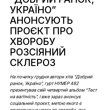
УКРАЇНО”
АНОНСУЮТЬ
ПРОЄКТ ПРО
ХВОРОБУ
РОЗСІЯНИЙ
СКЛЕРОЗ
На початку грудня автори хіта “Добрий
ранок, Україно”, гурт НУМЕР 482
презентував свій четвертий альбом “Тест
на вагітність”, і вже зараз анонсує
соціальний проєкт, метою якого є
привернення уваги до хвороби, яка