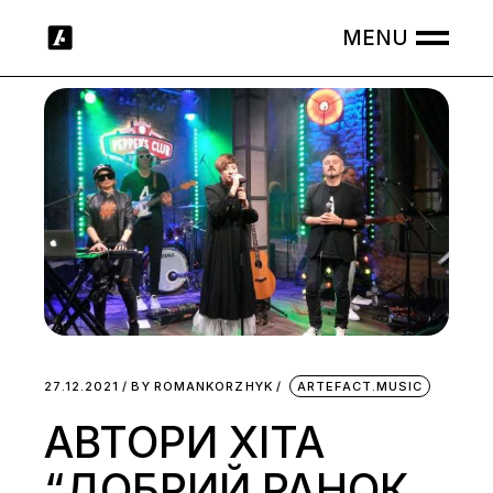
Skip
to
the
content
27.12.2021
BY
ROMANKORZHYK
ARTEFACT.MUSIC
АВТОРИ ХІТА
“ДОБРИЙ РАНОК,