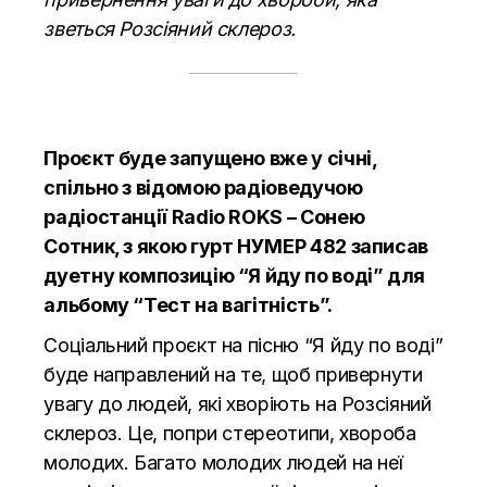
зветься Розсіяний склероз.
Проєкт буде запущено вже у січні,
спільно з відомою радіоведучою
радіостанції Radio ROKS – Сонею
Сотник, з якою гурт НУМЕР 482 записав
дуетну композицію “Я йду по воді” для
альбому “Тест на вагітність”.
Соціальний проєкт на пісню “Я йду по воді”
буде направлений на те, щоб привернути
увагу до людей, які хворіють на Розсіяний
склероз. Це, попри стереотипи, хвороба
молодих. Багато молодих людей на неї