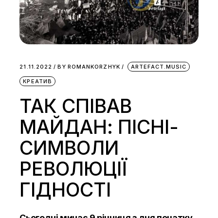
21.11.2022
BY
ROMANKORZHYK
ARTEFACT.MUSIC
КРЕАТИВ
ТАК СПІВАВ
МАЙДАН: ПІСНІ-
СИМВОЛИ
РЕВОЛЮЦІЇ
ГІДНОСТІ
Сьогодні минає 9 річниця з дня початку