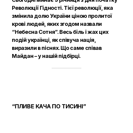
Революції Гідності. Тієї революції, яка
змінила долю України ціною пролитої
крові людей, яких згодом назвали
“Небесна Сотня”. Весь біль і жах цих
подій українці, як співуча нація,
виразили в піснях. Що саме співав
Майдан – у нашій підбірці.
“ПЛИВЕ КАЧА ПО ТИСИНІ”