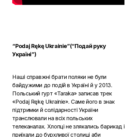
“Podaj Rękę Ukrainie”(“Подай руку
Україні”)
Наші справжні брати поляки не були
байдужими до подій в Україні й у 2013.
Польський гурт «Tarakа» записав трек
«Podaj Rękę Ukrainie». Саме його в знак
підтримки й солідарності України
транслювали на всіх польських
телеканалах. Хлопці не злякались барикад і
приїхали до бурхливої столиці аби