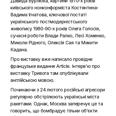
Давида Бурлюка, картини 1970-х років
київського нонконформіста Костянтина-
Вадима Ігнатова, ключової постаті
українського постмодерністського
живопису 1980-90-х років Олега Голосія,
сучасні роботи Влади Ралко, Лесі Хоменко,
Миколи Рідного, Олексія Сая та Микити
Кадана.
Про виставку вже написало провідне
французьке видання Article. Інтерв’ю про
виставку Тривога
там опублікували
англійською мовою.
Починаючи з 24 лютого російські агресори
регулярно обстрілюють українські міста
ракетами. Однак, Москва заперечує це та
говорить, що бомбрадує тільки об’єкти