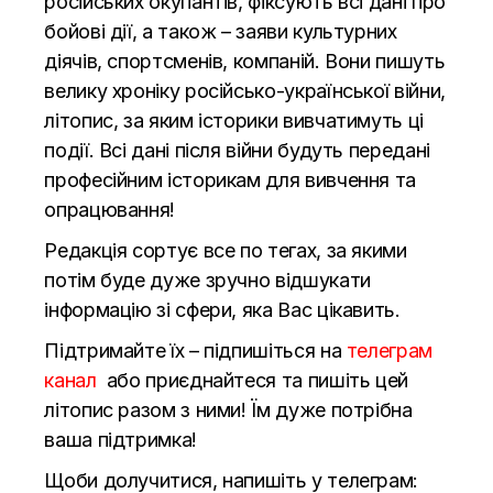
російських окупантів, фіксують всі дані про
бойові дії, а також – заяви культурних
діячів, спортсменів, компаній. Вони пишуть
велику хроніку російсько-української війни,
літопис, за яким історики вивчатимуть ці
події. Всі дані після війни будуть передані
професійним історикам для вивчення та
опрацювання!
Редакція сортує все по тегах, за якими
потім буде дуже зручно відшукати
інформацію зі сфери, яка Вас цікавить.
Підтримайте їх – підпишіться на
телеграм
канал
або приєднайтеся та пишіть цей
літопис разом з ними! Їм дуже потрібна
ваша підтримка!
Щоби долучитися, напишіть у телеграм: