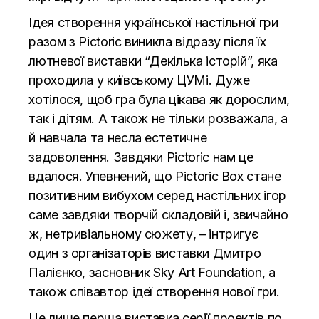
Ідея створення української настільної гри
разом з Pictoric виникла відразу після їх
лютневої виставки “Декілька історій”, яка
проходила у київському ЦУМі. Дуже
хотілося, щоб гра була цікава як дорослим,
так і дітям. А також не тільки розважала, а
й навчала та несла естетичне
задоволення. Завдяки Pictoric нам це
вдалося. Упевнений, що Pictoric Box стане
позитивним вибухом серед настільних ігор
саме завдяки творчій складовій і, звичайно
ж, нетривіальному сюжету, – інтригує
один з організаторів виставки Дмитро
Палієнко, засновник Sky Art Foundation, а
також співавтор ідеї створення нової гри.
Це лише перша виставка серії проектів по