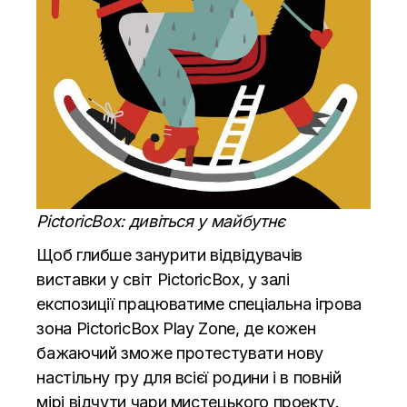
PictoricBox: дивіться у майбутнє
Щоб глибше занурити відвідувачів
виставки у світ PictoricBox, у залі
експозиції працюватиме спеціальна ігрова
зона PictoricBox Play Zone, де кожен
бажаючий зможе протестувати нову
настільну гру для всієї родини і в повній
мірі відчути чари мистецького проекту.