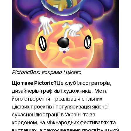
PictoricBox: яскраво і цікаво
Що таке Pictoric?
Це клуб ілюстраторів,
дизайнерів-графіків і художників. Мета
його створення – реалізація спільних
цікавих проектів і популяризація якісної
сучасної ілюстрації в Україні та за
кордоном, на міжнародних фестивалях та
виставках, а також ведення просвітницької