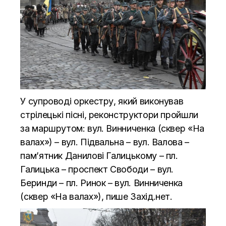
У супроводі оркестру, який виконував
стрілецькі пісні, реконструктори пройшли
за маршрутом: вул. Винниченка (сквер «На
валах») – вул. Підвальна – вул. Валова –
пам’ятник Данилові Галицькому – пл.
Галицька – проспект Свободи – вул.
Беринди – пл. Ринок – вул. Винниченка
(сквер «На валах»), пише
Захід.нет.