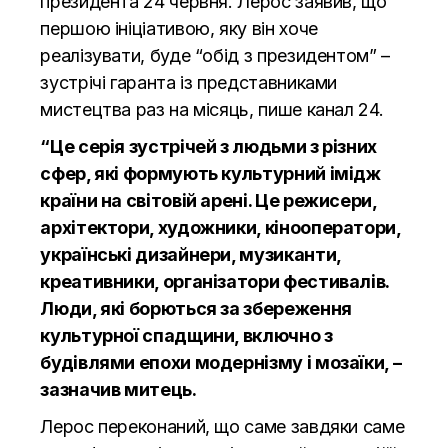
президента 24 червня. Лерос заявив, що
першою ініціативою, яку він хоче
реалізувати, буде “обід з президентом” –
зустрічі гаранта із представниками
мистецтва раз на місяць, пише
канал 24.
“Це серія зустрічей з людьми з різних
сфер, які формують культурний імідж
країни на світовій арені. Це режисери,
архітектори, художники, кінооператори,
українські дизайнери, музиканти,
креативники, організатори фестивалів.
Люди, які борються за збереження
культурної спадщини, включно з
будівлями епохи модернізму і мозаїки, –
зазначив митець.
Лерос переконаний, що саме завдяки саме