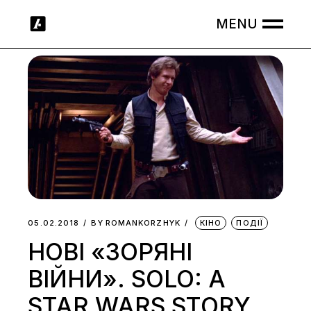
Skip
to
the
content
05.02.2018
BY
ROMANKORZHYK
КІНО
ПОДІЇ
НОВІ «ЗОРЯНІ
ВІЙНИ». SOLO: A
STAR WARS STORY