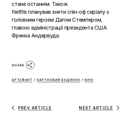
стане останнім
. Також
Netflix
планував
зняти спін-оф серіалу з
головним героєм Дагом Стемпером,
главою адміністрації президента США
Френка Андервуда.
SHARE
АРТЕФАКТ
/
КАРТКОВИЙ БУДИНОК
/
КІНО
PREV ARTICLE
NEXT ARTICLE