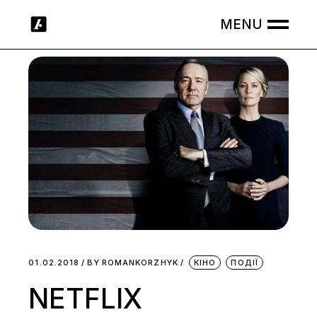
Skip
to
the
content
01.02.2018
BY
ROMANKORZHYK
КІНО
ПОДІЇ
NETFLIX