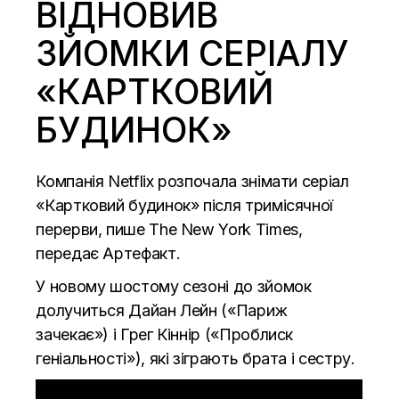
ВІДНОВИВ
ЗЙОМКИ СЕРІАЛУ
«КАРТКОВИЙ
БУДИНОК»
Компанія Netflix розпочала знімати серіал
«Картковий будинок» після тримісячної
перерви,
пише
The New York Times,
передає
Артефакт.
У новому шостому сезоні до зйомок
долучиться Дайан Лейн («Париж
зачекає») і Грег Кіннір («Проблиск
геніальності»), які зіграють брата і сестру.