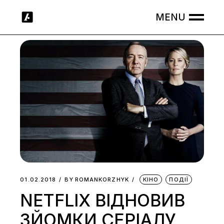
Skip
to
the
content
01.02.2018
BY
ROMANKORZHYK
КІНО
ПОДІЇ
NETFLIX ВІДНОВИВ
ЗЙОМКИ СЕРІАЛУ