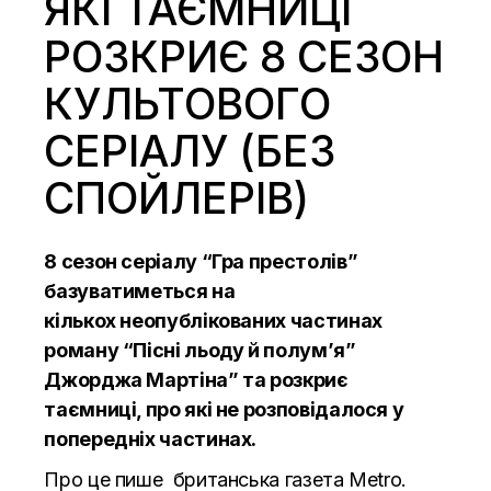
ЯКІ ТАЄМНИЦІ
РОЗКРИЄ 8 СЕЗОН
КУЛЬТОВОГО
СЕРІАЛУ (БЕЗ
СПОЙЛЕРІВ)
8 сезон серіалу “Гра престолів”
базуватиметься на
кількох неопублікованих частинах
роману “Пісні льоду й полум’я”
Джорджа Мартіна” та розкриє
таємниці, про які не розповідалося у
попередніх частинах.
Про це пише британська газета
Metro.