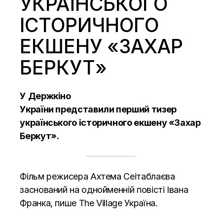
УКРАЇНСЬКОГО
ІСТОРИЧНОГО
ЕКШЕНУ «ЗАХАР
БЕРКУТ»
У Держкіно
України
представили
перший тизер
українського історичного екшену «Захар
Беркут».
Фільм режисера Ахтема Сеітаблаєва
заснований на однойменній повісті Івана
Франка, пише The
Village Україна.