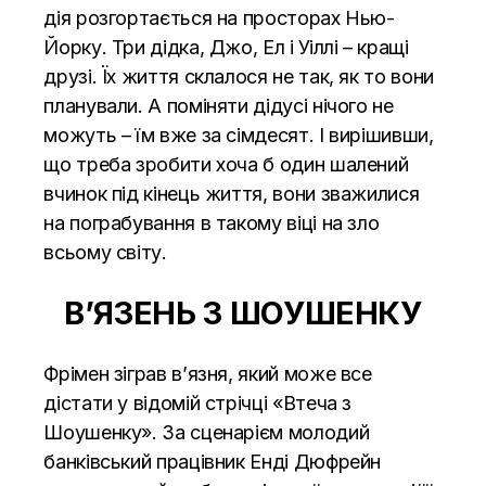
дія розгортається на просторах Нью-
Йорку. Три дідка, Джо, Ел і Уіллі – кращі
друзі. Їх життя склалося не так, як то вони
планували. А поміняти дідусі нічого не
можуть – їм вже за сімдесят. І вирішивши,
що треба зробити хоча б один шалений
вчинок під кінець життя, вони зважилися
на пограбування в такому віці на зло
всьому світу.
ВʼЯЗЕНЬ З ШОУШЕНКУ
Фрімен зіграв вʼязня, який може все
дістати у відомій стрічці «Втеча з
Шоушенку». За сценарієм молодий
банківський працівник Енді Дюфрейн