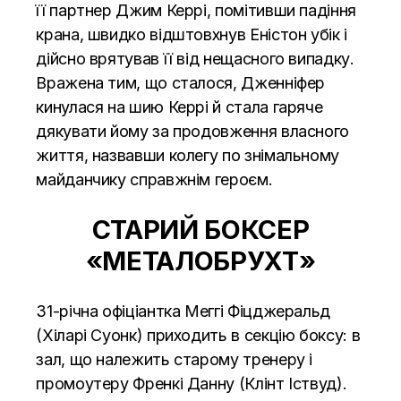
її партнер Джим Керрі, помітивши падіння
крана, швидко відштовхнув Еністон убік і
дійсно врятував її від нещасного випадку.
Вражена тим, що сталося, Дженніфер
кинулася на шию Керрі й стала гаряче
дякувати йому за продовження власного
життя, назвавши колегу по знімальному
майданчику справжнім героєм.
СТАРИЙ БОКСЕР
«МЕТАЛОБРУХТ»
31-річна офіціантка Меггі Фіцджеральд
(Хіларі Суонк) приходить в секцію боксу: в
зал, що належить старому тренеру і
промоутеру Френкі Данну (Клінт Іствуд).