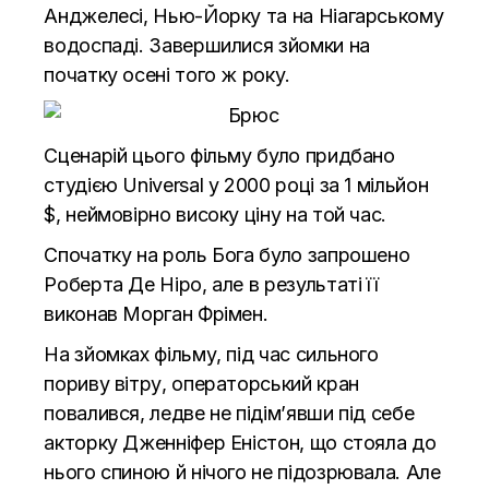
Анджелесі, Нью-Йорку та на Ніагарському
водоспаді. Завершилися зйомки на
початку осені того ж року.
Сценарій цього фільму було придбано
студією Universal у 2000 році за 1 мільйон
$, неймовірно високу ціну на той час.
Спочатку на роль Бога було запрошено
Роберта Де Ніро, але в результаті її
виконав Морган Фрімен.
На зйомках фільму, під час сильного
пориву вітру, операторський кран
повалився, ледве не підім’явши під себе
акторку Дженніфер Еністон, що стояла до
нього спиною й нічого не підозрювала. Але