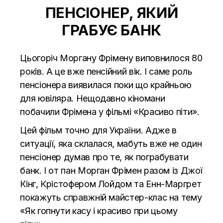
ПЕНСІОНЕР, ЯКИЙ
ГРАБУЄ БАНК
Цьогоріч Моргану Фрімену виповнилося 80
років. А це вже пенсійний вік. І саме роль
пенсіонера виявилася поки що крайньою
для ювіляра. Нещодавно кіномани
побачили Фрімена у фільмі «Красиво піти».
Цей фільм точно для України. Адже в
ситуації, яка склалася, мабуть вже не один
пенсіонер думав про те, як пограбувати
банк. І от пан Морган Фрімен разом із Джої
Кінг, Крістофером Лойдом та Енн-Маргрет
покажуть справжній майстер-клас на тему
«Як гопнути касу і красиво при цьому