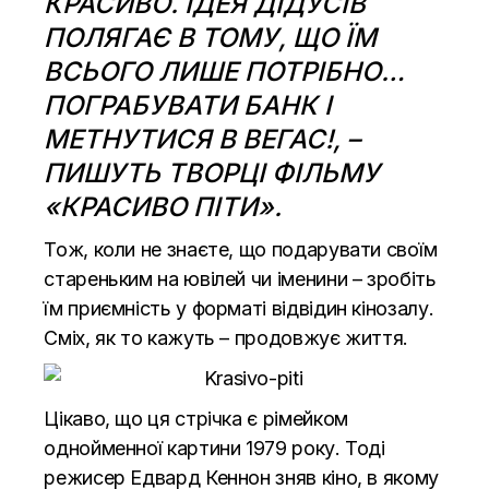
КРАСИВО. ІДЕЯ ДІДУСІВ
ПОЛЯГАЄ В ТОМУ, ЩО ЇМ
ВСЬОГО ЛИШЕ ПОТРІБНО…
ПОГРАБУВАТИ БАНК І
МЕТНУТИСЯ В ВЕГАС!, –
ПИШУТЬ ТВОРЦІ ФІЛЬМУ
«КРАСИВО ПІТИ».
Тож, коли не знаєте, що подарувати своїм
стареньким на ювілей чи іменини – зробіть
їм приємність у форматі відвідин кінозалу.
Сміх, як то кажуть – продовжує життя.
Цікаво, що ця стрічка є рімейком
однойменної картини 1979 року. Тоді
режисер Едвард Кеннон зняв кіно, в якому