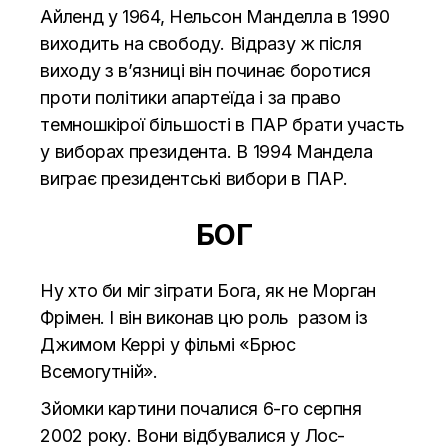
Айленд у 1964, Нельсон Манделла в 1990
виходить на свободу. Відразу ж після
виходу з в’язниці він починає боротися
проти політики апартеїда і за право
темношкірої більшості в ПАР брати участь
у виборах президента. В 1994 Мандела
виграє президентські вибори в ПАР.
БОГ
Ну хто би міг зіграти Бога, як не Морган
Фрімен. І він виконав цю роль разом із
Джимом Керрі у фільмі «Брюс
Всемогутній».
Зйомки картини почалися 6-го серпня
2002 року. Вони відбувалися у Лос-