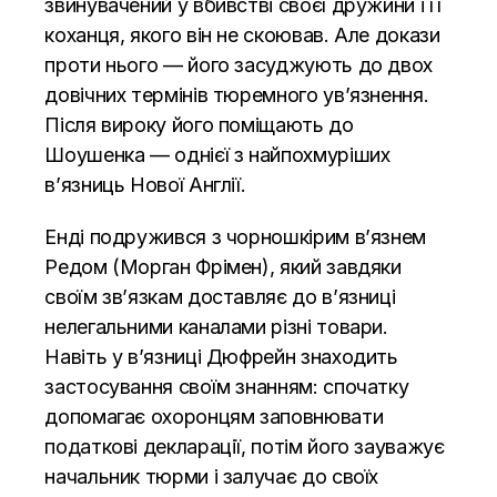
звинувачений у вбивстві своєї дружини і її
коханця, якого він не скоював. Але докази
проти нього — його засуджують до двох
довічних термінів тюремного ув’язнення.
Після вироку його поміщають до
Шоушенка — однієї з найпохмуріших
в’язниць Нової Англії.
Енді подружився з чорношкірим в’язнем
Редом (Морган Фрімен), який завдяки
своїм зв’язкам доставляє до в’язниці
нелегальними каналами різні товари.
Навіть у в’язниці Дюфрейн знаходить
застосування своїм знанням: спочатку
допомагає охоронцям заповнювати
податкові декларації, потім його зауважує
начальник тюрми і залучає до своїх