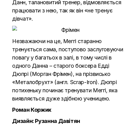
Данн, талановитий тренер, відмовляється
працювати з нею, так як він «не тренує
дівчат».
Незважаючи на це, Меггі старанно
тренується сама, поступово заслуговуючи
повагу у багатьох в залі, в тому числі в
одного Данна – старого боксера Едді
Дюпрі (Морган Фрімен), на прізвисько
«Металобрухт» (англ. Scrap-Iron). Дюпрі
потихеньку починає тренувати Меггі, яка
виявляється дуже здібною ученицею.
Роман Коржик
Дизайн: Рузанна Давітян