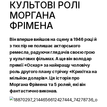
КУЛЬТОВІ РОЛІ
МОРГАНА
ФРІМЕНА
Він вперше вийшов на сцену в 1946 році й
з тих пір не полишає акторського
ремесла, радуючи глядачів своєю грою
у культових фільмах. А ще він володар
премії «Оскар» за найкращу чоловічу
роль другого плану стрічку «Крихітка на
мільйон доларів». Ця історія про
Моргана Фрімена та 5 ролей, які він
фантастично виконав.