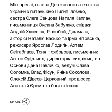
Мінґареллі, голова Державного агентства
України з питань кіно Пилип Іллєнко,
сестра Олега Сенцова Наталя Каплан,
письменниця Оксана Забужко, співаки
Андрій Хливнюк, Pianoбой, Джамала,
акторки Наталія Васько та Ірма Вітовська,
режисери Ярослав Лодигін, Ахтем
Сеітаблаєв, Тоня Ноябрьова, письменник
Антон Фрідлянд, директорка видавництва
Основи Дана Павличко, ведучі Слава
Соломка, Влад Фісун, Яніна Соколова,
Олексій Дівєєв-Церковний, продюсер
Анатолій Єрема та багато інших
SHARE