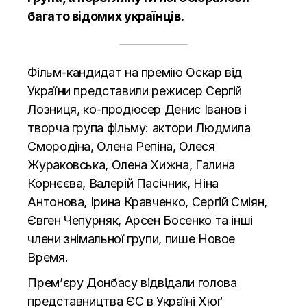
багато відомих українців.
Фільм-кандидат на премію Оскар від
України представили режисер Сергій
Лозниця, ко-продюсер Денис Іванов і
творча група фільму: актори Людмила
Смородіна, Олена Репіна, Олеся
Жураковська, Олена Хижна, Галина
Корнєєва, Валерій Пасічник, Ніна
Антонова, Ірина Кравченко, Сергій Сміян,
Євген Чепурняк, Арсен Босенко та інші
члени знімальної групи, пише
Новое
Время.
Прем’єру Донбасу відвідали голова
представництва ЄС в Україні Хюґ