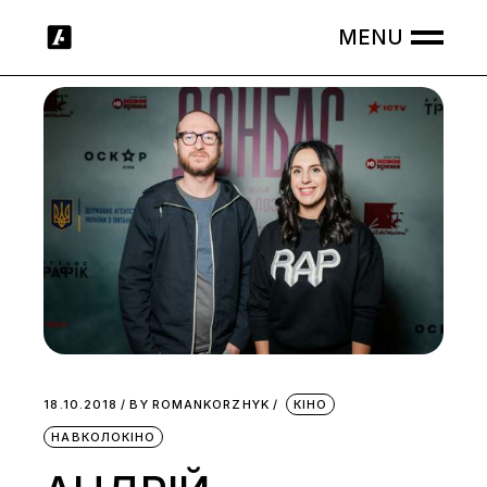
Skip
to
the
content
18.10.2018
BY
ROMANKORZHYK
КІНО
НАВКОЛОКІНО