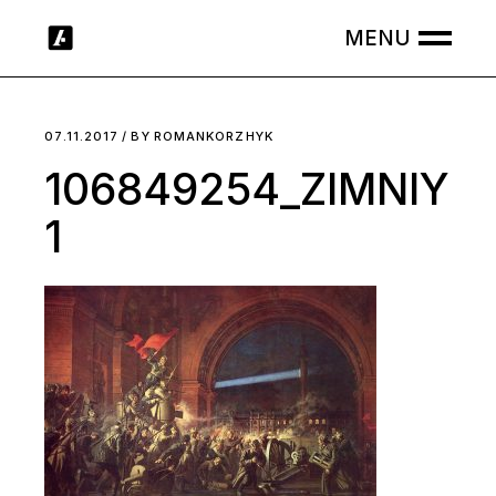
Skip
to
the
content
07.11.2017
BY
ROMANKORZHYK
106849254_ZIMNIY
1