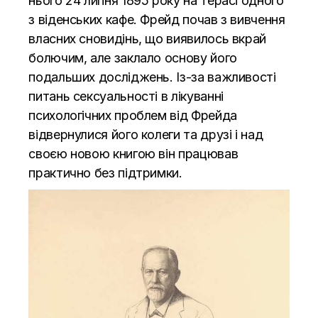
нього 24 липня 1895 року на терасі одного
з віденських кафе. Фрейд почав з вивчення
власних сновидінь, що виявилось вкрай
болючим, але заклало основу його
подальших досліджень. Із-за важливості
питань сексуальності в лікуванні
психологічних проблем від Фрейда
відвернулися його колеги та друзі і над
своєю новою книгою він працював
практично без підтримки.