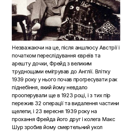
Незважаючи на це, після аншлюсу Австрії і
початком переслідування євреїв та
арешту дочки, Фрейд з великим
труднощами емігрував до Англії. Влітку
1939 року у нього почав прогресувати рак
піднебіння, який йому невдало
прооперували ще в 1923 році, і з тих пір
пережив 32 операції та видалення частини
щелепи, і 23 вересня 1939 року на
прохання Фрейда його друг і колега Макс
Шур зробив йому смертельний укол