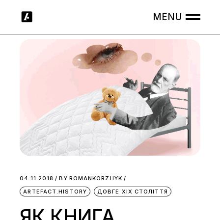
Skip
to
the
content
04.11.2018
BY
ROMANKORZHYK
ARTEFACT.HISTORY
ДОВГЕ ХІХ СТОЛІТТЯ
ЯК КНИГА