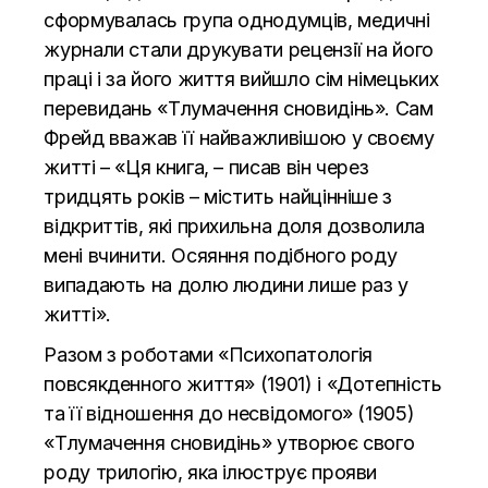
сформувалась група однодумців, медичні
журнали стали друкувати рецензії на його
праці і за його життя вийшло сім німецьких
перевидань «Тлумачення сновидінь». Сам
Фрейд вважав її найважливішою у своєму
житті – «Ця книга, – писав він через
тридцять років – містить найцінніше з
відкриттів, які прихильна доля дозволила
мені вчинити. Осяяння подібного роду
випадають на долю людини лише раз у
житті».
Разом з роботами «Психопатологія
повсякденного життя» (1901) і «Дотепність
та її відношення до несвідомого» (1905)
«Тлумачення сновидінь» утворює свого
роду трилогію, яка ілюструє прояви