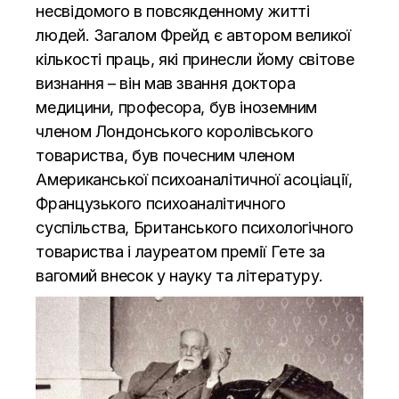
несвідомого в повсякденному житті
людей. Загалом Фрейд є автором великої
кількості праць, які принесли йому світове
визнання – він мав звання доктора
медицини, професора, був іноземним
членом Лондонського королівського
товариства, був почесним членом
Американської психоаналітичної асоціації,
Французького психоаналітичного
суспільства, Британського психологічного
товариства і лауреатом премії Гете за
вагомий внесок у науку та літературу.