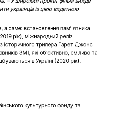
ов. – У широкий прокат фільм вийде
ти українців із цією видатною
, а саме: встановлення пам’ ятника
2019 рік), міжнародний реліз
із історичного трилера Гарет Джонс
вників ЗМІ, які об’єктивно, сміливо та
уваються в Україні (2020 рік).
аїнського культурного фонду та