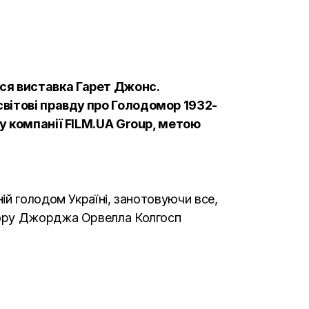
ся виставка Гарет Джонс.
вітові правду про Голодомор 1932-
ту компанії FILM.UA Group, метою
ій голодом Україні, занотовуючи все,
вору Джорджа Орвелла Колгосп