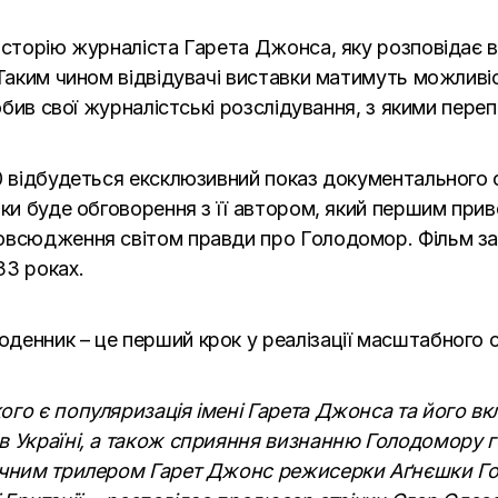
історію журналіста Гарета Джонса, яку розповідає в
 Таким чином відвідувачі виставки матимуть можливіс
робив свої журналістські розслідування, з якими пере
30 відбудеться ексклюзивний показ документального 
ки буде обговорення з її автором, який першим приве
всюдження світом правди про Голодомор. Фільм засн
33 роках.
денник – це перший крок у реалізації масштабного 
ого є популяризація імені Гарета Джонса та його в
в Україні, а також сприяння визнанню Голодомору г
ричним трилером Гарет Джонс режисерки Аґнєшки Го