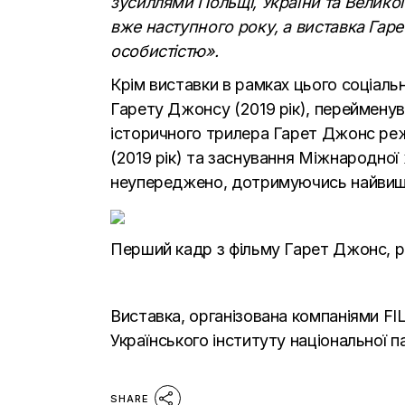
зусиллями Польщі, України та Великої
вже наступного року, а виставка Гар
особистістю».
Крім виставки в рамках цього соціаль
Гарету Джонсу (2019 рік), перейменув
історичного трилера Гарет Джонс реж
(2019 рік) та заснування Міжнародної 
неупереджено, дотримуючись найвищих 
Перший кадр з фільму Гарет Джонс, 
Виставка, організована компаніями F
Українського інституту національної п
SHARE