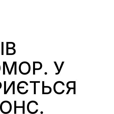
ІВ
МОР. У
КРИЄТЬСЯ
ОНС.