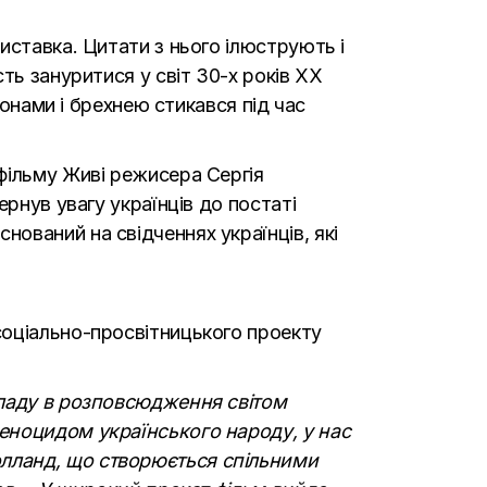
иставка. Цитати з нього ілюструють і
ть зануритися у світ 30-х років ХХ
понами і брехнею стикався під час
фільму Живі режисера Сергія
рнув увагу українців до постаті
ований на свідченнях українців, які
соціально-просвітницького проекту
кладу в розповсюдження світом
еноцидом українського народу, у нас
лланд, що створюється спільними