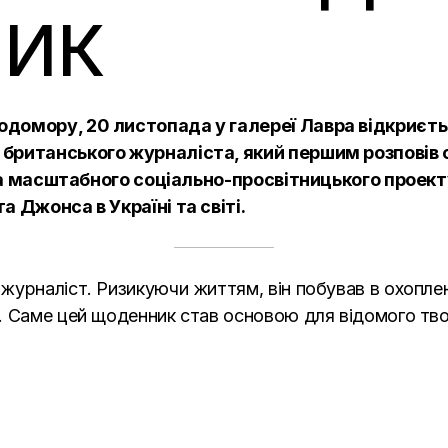
ИК
одомору, 20 листопада у галереї Лавра відкриєть
британського журналіста, який першим розповів с
тина масштабного соціально-просвітницького проек
а Джонса в Україні та світі.
урналіст. Ризикуючи життям, він побував в охоплен
а. Саме цей щоденник став основою для відомого т