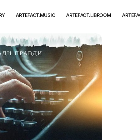
RY
ARTEFACT.MUSIC
ARTEFACT.LIBROOM
ARTEFA
Виконавці
Книги
Альбоми
Письменники
Концерти
Події
тя