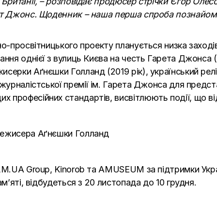
 Британії, – розповідає продюсер стрічки Єгор Олес
ет Джонс. Щоденник – наша перша спроба познайоми
но-просвітницького проекту планується низка заходів
ання однієї з вулиць Києва на честь Гарета Джонса (
исерки Аґнєшки Голланд (2019 рік), український рел
журналістської премії ім. Гарета Джонса для предста
професійних стандартів, висвітлюють події, що відб
режисера Аґнєшки Голланд
ILM.UA Group, Kinorob та AMUSEUM за підтримки Укр
ам’яті, відбудеться з 20 листопада до 10 грудня.