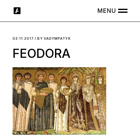
Skip
to
the
content
03.11.2017
BY
VADYMPATYK
FEODORA