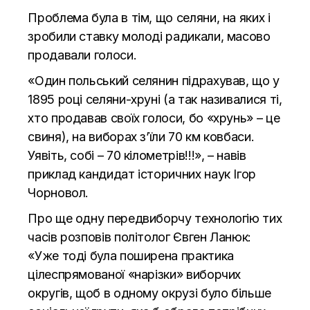
Проблема була в тім, що селяни, на яких і
зробили ставку молоді радикали, масово
продавали голоси.
«Один польський селянин підрахував, що у
1895 році селяни-хруні (а так називалися ті,
хто продавав своїх голоси, бо «хрунь» – це
свиня), на виборах з’їли 70 км ковбаси.
Уявіть, собі – 70 кілометрів!!!», – навів
приклад кандидат історичних наук Ігор
Чорновол.
Про ще одну передвиборчу технологію тих
часів розповів політолог Євген Ланюк:
«Уже тоді була поширена практика
цілеспрямованої «нарізки» виборчих
округів, щоб в одному окрузі було більше