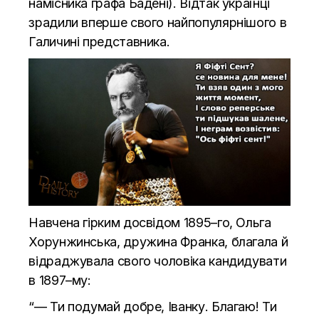
намісника графа Бадені). Відтак українці
зрадили вперше свого найпопулярнішого в
Галичині представника.
Навчена гірким досвідом 1895–го, Ольга
Хорунжинська, дружина Франка, благала й
відраджувала свого чоловіка кандидувати
в 1897–му:
“— Ти подумай добре, Іванку. Благаю! Ти