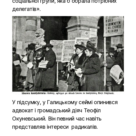
соціальної групи, яка б обрала потрібних
делегатів».
У підсумку, у Галицькому сеймі опинився
адвокат і громадський діяч Теофіл
Окуневський. Він певний час навіть
представляв інтереси радикалів.