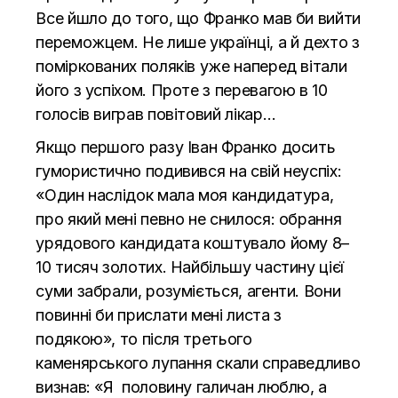
Все йшло до того, що Франко мав би вийти
переможцем. Не лише українці, а й дехто з
поміркованих поляків уже наперед вітали
його з успіхом. Проте з перевагою в 10
голосів виграв повітовий лікар…
Якщо першого разу Іван Франко досить
гумористично подивився на свій неуспіх:
«Один наслідок мала моя кандидатура,
про який мені певно не снилося: обрання
урядового кандидата коштувало йому 8–
10 тисяч золотих. Найбільшу частину цієї
суми забрали, розуміється, агенти. Вони
повинні би прислати мені листа з
подякою», то після третього
каменярського лупання скали справедливо
визнав: «Я половину галичан люблю, а