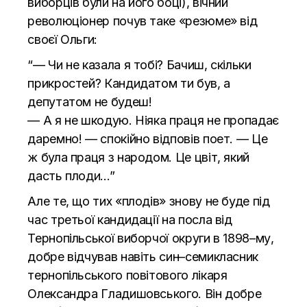
виборців були на його боці), вічний
революціонер почув таке «резюме» від
своєї Ольги:
“— Чи не казала я тобі? Бачиш, скільки
прикростей? Кандидатом ти був, а
депутатом не будеш!
— А я не шкодую. Ніяка праця не пропадає
даремно! — спокійно відповів поет. — Це
ж була праця з народом. Це цвіт, який
дасть плоди…”
Але те, що тих «плодів» знову не буде під
час третьої кандидації на посла від
Тернопільської виборчої округи в 1898–му,
добре відчував навіть син–семикласник
тернопільського повітового лікаря
Олександра Гладишовського. Він добре