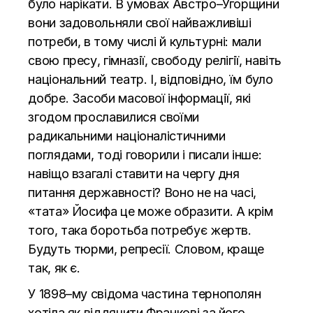
було нарікати. В умовах Австро–Угорщини
вони задовольняли свої найважливіші
потреби, в тому числі й культурні: мали
свою пресу, гімназії, свободу релігії, навіть
національний театр. І, відповідно, їм було
добре. Засоби масової інформації, які
згодом прославилися своїми
радикальними націоналістичними
поглядами, тоді говорили і писали інше:
навіщо взагалі ставити на чергу дня
питання державності? Воно не на часі,
«тата» Йосифа це може образити. А крім
того, така боротьба потребує жертв.
Будуть тюрми, репресії. Словом, краще
так, як є.
У 1898–му свідома частина тернополян
хотіла як віддячити Франкові за його