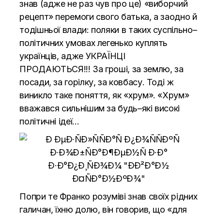
знав (адже не раз чув про це) «виборчий
рецепт» перемоги свого батька, а заодно й
тодішньої влади: поляки в таких суспільно–
політичних умовах легенько куплять
українців, адже УКРАЇНЦІ
ПРОДАЮТЬСЯ!!! За гроші, за землю, за
посади, за горілку, за ковбасу. Тоді ж
виникло таке поняття, як «хрум». «Хрум»
вважався сильнішим за будь–які високі
політичні ідеї…
Попри те Франко розуміві знав своїх рідних
галичан, їхню долю, він говорив, що «для