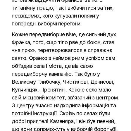
титанічну працю, так і вибачитися за тих,
несвідомих, кого купували поляки у
попередні виборчі перегони.
Кожне передвиборче віче, де сильний дух
Франка, того, «що тіло рве до бою», став
«на прю», перетворювалося в справжнє
свято. Франко з неймовірним успіхом сам
об’їздив села і міста, де вів свою
передвиборчу кампанію. Так було у
Великому Глибочку, Чистилові, Денисові,
Купчинцях, Пронятині. Кожне село мало
свій місцевий комітет, зв’язаний з центром.
З центру вчасно надходила інформація та
потрібні інструкції. Скрізь по селах були
добрі приятелі Каменяра, і він був певний,
що вони допоможуть у виборчій боротьбі.