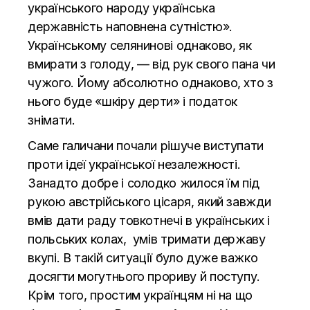
українського народу українська
державність наповнена сутністю».
Українському селянинові однаково, як
вмирати з голоду, — від рук свого пана чи
чужого. Йому абсолютно однаково, хто з
нього буде «шкіру дерти» і податок
знімати.
Саме галичани почали рішуче виступати
проти ідеї української незалежності.
Занадто добре і солодко жилося їм під
рукою австрійського цісаря, який завжди
вмів дати раду товкотнечі в українських і
польських колах, умів тримати державу
вкупі. В такій ситуації було дуже важко
досягти могутнього прориву й поступу.
Крім того, простим українцям ні на що