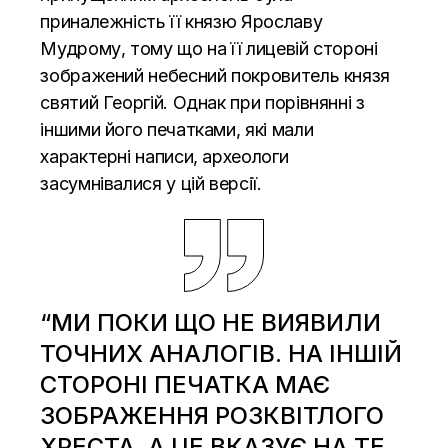
приналежність її князю Ярославу
Мудрому, тому що на її лицевій стороні
зображений небесний покровитель князя
святий Георгій. Однак при порівнянні з
іншими його печатками, які мали
характерні написи, археологи
засумнівалися у цій версії.
“МИ ПОКИ ЩО НЕ ВИЯВИЛИ
ТОЧНИХ АНАЛОГІВ. НА ІНШІЙ
СТОРОНІ ПЕЧАТКА МАЄ
ЗОБРАЖЕННЯ РОЗКВІТЛОГО
ХРЕСТА, А ЦЕ ВКАЗУЄ НА ТЕ,