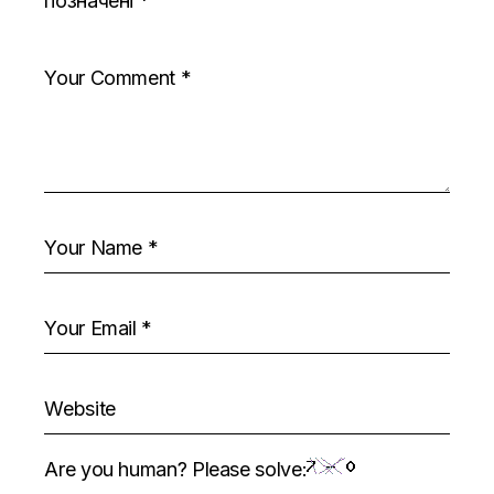
позначені
*
Are you human? Please solve: