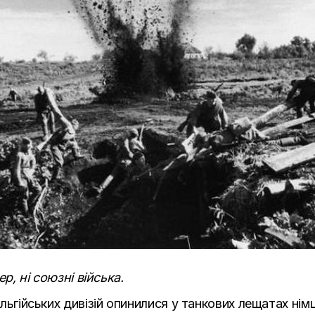
ер, ні союзні війська.
бельгійських дивізій опинилися у танкових лещатах ні