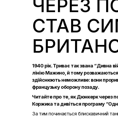
ЧЕРЕЗ П
СТАВ С
БРИТАНС
1940 рік. Триває так звана “Дивна в
лінію Мажино, й тому розважаються 
здійснюють неможливе: вони прорив
французьку оборону позаду.
Читайте про те, як Дюнкерк через п
Коржика та дивіться програму
“Одн
За тим починається блискавичний танк