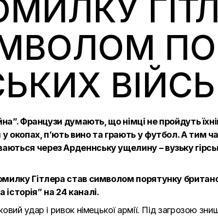
ОМИЛКУ ГІТ
ИМВОЛОМ ПО
ЬКИХ ВІЙСЬ
ійна”. Французи думають, що німці не пройдуть їх
у окопах, п’ють вино та грають у футбол. А тим ч
аються через Арденнську ущелину – вузьку гірсь
омилку Гітлера став символом порятунку британс
а історія”
на 24 каналі.
овий удар і ривок німецької армії. Під загрозою зн