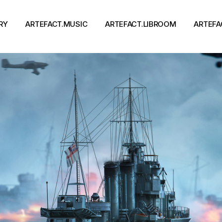
RY
ARTEFACT.MUSIC
ARTEFACT.LIBROOM
ARTEFA
Виконавці
Книги
Альбоми
Письменники
Концерти
Події
тя