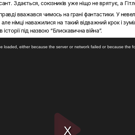
ант. Здається, союзників уже ніщо не врятує, а Гітле
равді вважався чимось на грані фантастики. У невел
 але німці наважилися на такий відважний крок і зум
 історії під назвою “Блискавична війна”.