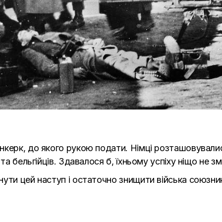
керк, до якого рукою подати. Німці розташовувались 
 та бельгійців. Здавалося б, їхньому успіху ніщо не 
ути цей наступ і остаточно знищити війська союзникі