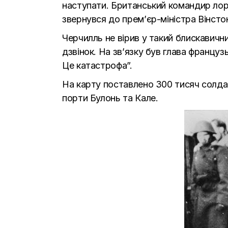
наступати. Британський командир лорд
звернувся до прем’єр-міністра Вінсто
Черчилль не вірив у такий блискавични
дзвінок. На зв’язку був глава француз
Це катастрофа”.
На карту поставлено 300 тисяч солдат
порти Булонь та Кале.