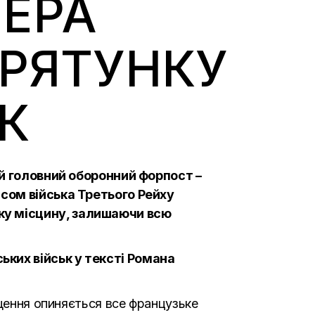
ЛЕРА
РЯТУНКУ
К
ній головний оборонний форпост –
асом війська Третього Рейху
ку місцину, залишаючи всю
ьких військ у тексті Романа
ищення опиняється все французьке