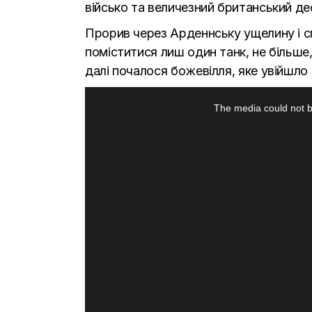
військо та величезний британський дес
Прорив через Арденнську ущелину і сп
поміститися лиш один танк, не більше,
далі почалося божевілля, яке увійшло в