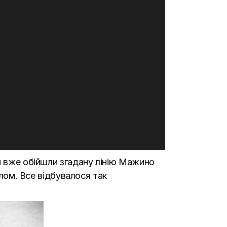
и вже обійшли згадану лінію Мажино
елом. Все відбувалося так