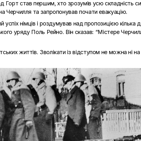
 Горт став першим, хто зрозумів усю складність сит
на Черчилля та запропонував почати евакуацію.
й успіх німців і роздумував над пропозицією кілька 
ького уряду Поль Рейно. Він сказав: “Містере Черчилл
ських життів. Зволікати із відступом не можна ні на