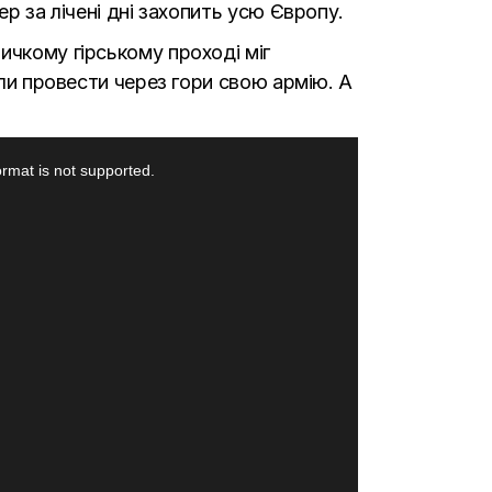
р за лічені дні захопить усю Європу.
ичкому гірському проході міг
іли провести через гори свою армію. А