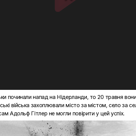
ьки починали напад на Нідерланди, то 20 травня вон
вські війська захоплювали місто за містом, село за с
сам Адольф Гітлер не могли повірити у цей успіх.