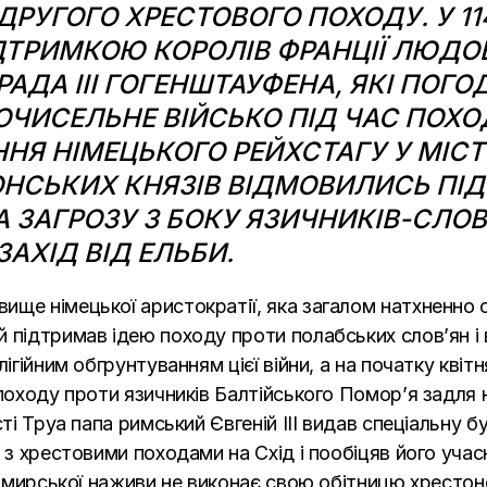
ДРУГОГО ХРЕСТОВОГО ПОХОДУ. У
11
ТРИМКОЮ КОРОЛІВ ФРАНЦІЇ ЛЮДОВИ
АДА III ГОГЕНШТАУФЕНА, ЯКІ ПОГ
ЧИСЕЛЬНЕ ВІЙСЬКО ПІД ЧАС ПОХОД
ННЯ НІМЕЦЬКОГО РЕЙХСТАГУ У МІСТ
ОНСЬКИХ КНЯЗІВ ВІДМОВИЛИСЬ ПІД
ЗАГРОЗУ З БОКУ ЯЗИЧНИКІВ-СЛОВ’
АХІД ВІД ЕЛЬБИ.
ище німецької аристократії, яка загалом натхненно 
 підтримав ідею походу проти полабських слов’ян і
лігійним обгрунтуванням цієї війни, а на початку
квітн
походу проти язичників Балтійського Помор’я задля н
і Труа папа римський Євгеній III видав спеціальну бу
 з хрестовими походами на Схід і пообіцяв його учас
’я мирської наживи не виконає свою обітницю хресто