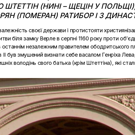
 ШТЕТТІН (НИНІ – ЩЕЦІН У ПОЛЬЩІ
ЯН (ПОМЕРАН) РАТИБОР I З ДИНАСТ
алежність своєї держави і протистояти християніза
битви біля замку Верле в
серпні
1160 року
проти об’єдн
в останнім незалежним правителем ободритського пле
в II був змушений визнати себе васалом Генріха Лев
ишніх володінь свого батька (крім Штеттіна), які ст