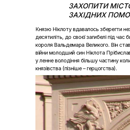
ЗАХОПИТИ МІСТО
ЗАХІДНИХ ПОМОР
Князю Ніклоту вдавалось зберегти нез
десятиліть, до своєї загибелі під час 
короля Вальдемара Великого. Він ста
війни молодший син Ніклота Прібисла
у ленне володіння більшу частину кол
князівства (пізніше – герцогства).