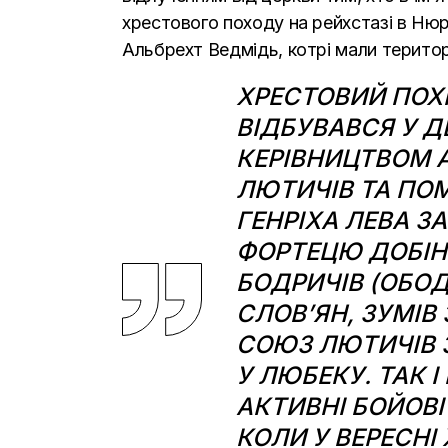
хрестового походу на рейхстазі в Нюрн
Альбрехт Ведмідь, котрі мали територі
ХРЕСТОВИЙ ПОХІ
ВІДБУВАВСЯ У Д
КЕРІВНИЦТВОМ А
ЛЮТИЧІВ ТА ПОМ
ГЕНРІХА ЛЕВА З
ФОРТЕЦЮ ДОБІН 
БОДРИЧІВ (ОБО
СЛОВ’ЯН, ЗУМІВ
СОЮЗ ЛЮТИЧІВ 
У ЛЮБЕКУ. ТАК І
АКТИВНІ БОЙОВІ
КОЛИ У
ВЕРЕСНІ