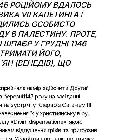
46 РОЦІ
ЙОМУ ВДАЛОСЬ
КА VII КАПЕТИНГА І
ОДИЛИСЬ ОСОБИСТО
У В ПАЛЕСТИНУ. ПРОТЕ,
І ШПАЄР У
ГРУДНІ
1146
ТРИМАТИ ЙОГО,
ЯН (ВЕНЕДІВ), ЩО
сприйняла намір здійснити
Другий
 в
березні
1147 року на засіданні
я
на зустрічі у Клерво з Євгенієм III
авернення їх у християнську віру.
ллу «Divini dispensatione», якою
никам відпущення гріхів та пригрозив
носця.
23 квітня
про свою підтримку