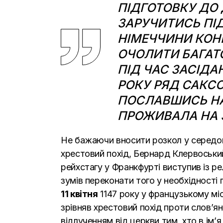
ПІДГОТОВКУ ДО 
ЗАРУЧИТИСЬ ПІД
НІМЕЧЧИНИ КОНР
ОЧОЛИТИ БАГАТО
ПІД ЧАС ЗАСІДА
РОКУ РЯД САКС
ПОСЛАВШИСЬ НА 
ПРОЖИВАЛА НА З
Не бажаючи вносити розкол у середов
хрестовий похід
, Бернард Клервоський
рейхстагу у Франкфурті виступив із ре
зумів переконати того у необхідності 
11 квітня
1147 року у французькому міст
зрівняв хрестовий похід проти слов’ян
відлученням від церкви тим, хто в ім