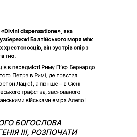
«Divini dispensatione», яка
 узбережжі Балтійського моря між
хрестоносців, він зустрів опір з
татно.
ців в передмісті Риму П’єр Бернардо
ятого Петра в Римі, де повсталі
іон Лаціо), а пізніше – в Сієні
деського графства, заснованого
ьманськими військами еміра Алепо і
ОГО БОГОСЛОВА
НІЯ III, РОЗПОЧАТИ