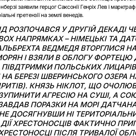
берзі заявили герцог Саксонії Генріх Лев і маркграф
альні претензії на землі венедів.
Д РОЗПОЧАВСЯ У ДРУГІЙ ДЕКАДІ
Ч
ВОХ НАПРЯМКАХ – НІМЕЦЬКІ ТА ДАТ
ЛЬБРЕХТА ВЕДМЕДЯ ВТОРГЛИСЯ НА 
ОРЯН І ВЗЯЛИ В ОБЛОГУ ФОРТЕЦЮ 
А ПІВДТРИМКИ ПОЛЬСЬКИХ ЛИЦАРІВ
НА БЕРЕЗІ ШВЕРИНСЬКОГО ОЗЕРА Н
ДРИТІВ). КНЯЗЬ НІКЛОТ, ЩО ОЧОЛ
 ЗУПИНИТИ АГРЕСІЮ НА СУШІ, А С
ЗАВДАВ ПОРАЗКИ НА МОРІ ДАТЧАНА
 НЕ ДОСЯГНУВШИ НІ ТЕРИТОРІАЛЬНИХ
 ДІЇ ХРЕСТОНОСЦІВ ФАКТИЧНО ПРИ
ХРЕСТОНОСЦІ ПІСЛЯ ТРИВАЛОЇ ОБЛ