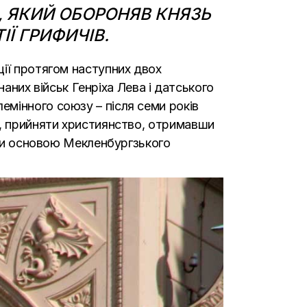
), ЯКИЙ ОБОРОНЯВ КНЯЗЬ
ІЇ ГРИФИЧІВ.
ції протягом наступних двох
аних військ Генріха Лева і датського
мінного союзу – після семи років
а, прийняти християнство, отримавши
али основою Мекленбургзького