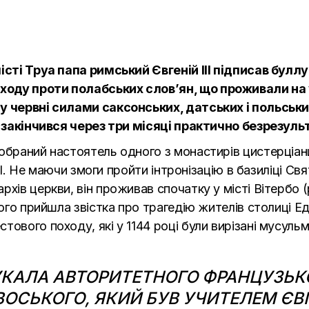
істі Труа папа римський Євгеній III підписав буллу 
ходу проти полабських слов’ян, що проживали на
у червні силами саксонських, датських і польських 
 і закінчився через три місяці практично безрезуль
обраний настоятель одного з монастирів цистерціан
 III. Не маючи змоги пройти інтронізацію в базиліці Св
ів церкви, він проживав спочатку у місті Вітербо (рег
ього прийшла звістка про трагедію жителів столиці Е
стового походу
, які у 1144 році були вирізані мусул
УКАЛА АВТОРИТЕТНОГО ФРАНЦУЗЬК
ОСЬКОГО, ЯКИЙ БУВ УЧИТЕЛЕМ ЄВГЕ