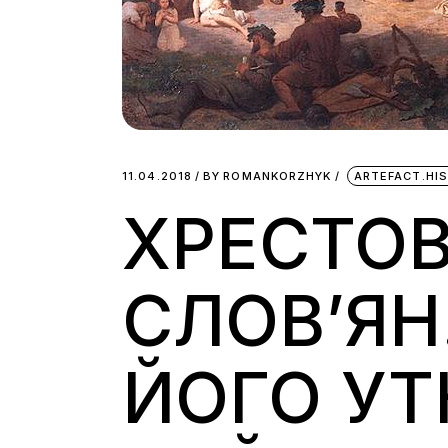
11.04.2018
BY
ROMANKORZHYK
ARTEFACT.HI
ХРЕСТОВ
СЛОВ’ЯН
ЙОГО УТ