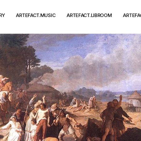
RY
ARTEFACT.MUSIC
ARTEFACT.LIBROOM
ARTEFA
Виконавці
Книги
Альбоми
Письменники
Концерти
Події
тя