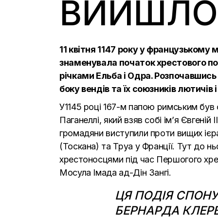
ВИЙШЛО
11 квітня 1147 року у французькому м
знаменувала початок хрестового по
річками Ельба і Одра. Розпочавшись 
боку вендів та їх союзників лютичів
У
1145
році 167-м папою римським був 
Паганеллі, який взяв собі ім’я Євгеній
громадяни виступили проти вищих ієрарх
(Тоскана) та Труа у Франції. Тут до н
хрестоносцями під час
Першогого хре
Мосула Імада ад-Дін Зангі.
ЦЯ ПОДІЯ СПОН
БЕРНАРДА КЛЕРВ