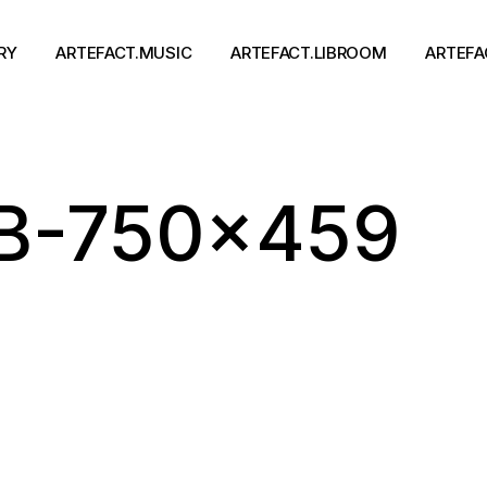
RY
ARTEFACT.MUSIC
ARTEFACT.LIBROOM
ARTEFA
Виконавці
Книги
B-750×459
Альбоми
Письменники
Концерти
Події
тя