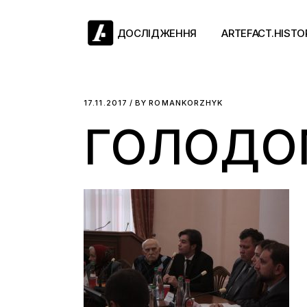
Skip
to
the
ДОСЛІДЖЕННЯ
ARTEFACT.HISTO
content
Античний двіж
17.11.2017
BY
ROMANKORZHYK
ГОЛОДО
Такі середні віки
Ранній модерн
Довге ХІХ століт
Новітні історії