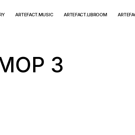
RY
ARTEFACT.MUSIC
ARTEFACT.LIBROOM
ARTEFA
Виконавці
Книги
МОР 3
Альбоми
Письменники
Концерти
Події
тя