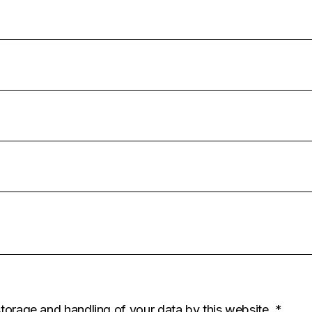
storage and handling of your data by this website.
*