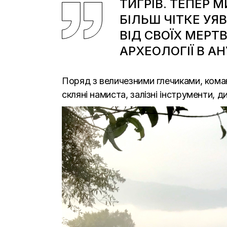
ТИГРІВ. ТЕПЕР 
БІЛЬШ ЧІТКЕ УЯ
ВІД СВОЇХ МЕРТ
АРХЕОЛОГІЇ В АН
Поряд з величезними глечиками, коман
скляні намиста, залізні інструменти, д