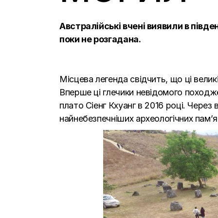
Австралійські вчені виявили в півде
поки не розгадана.
Місцева легенда свідчить, що ці великі
Вперше ці глечики невідомого походже
плато Сіенг Кхуанг в 2016 році. Через 
найнебезпечніших археологічних пам’ят