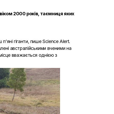
и віком 2000 років, таємниця яких
 п’яні гіганти, пише
Science Alert
.
влені австралійськими вченими на
е місце вважається однією з