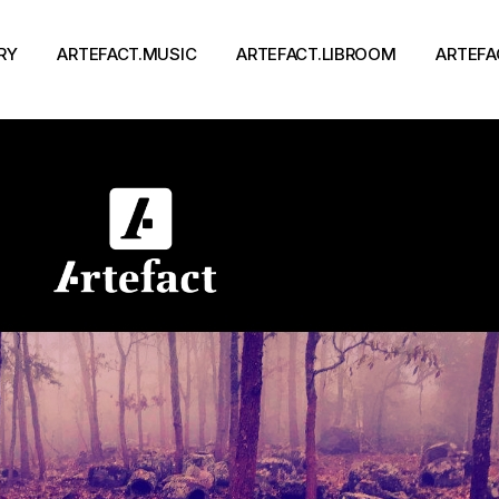
RY
ARTEFACT.MUSIC
ARTEFACT.LIBROOM
ARTEFA
Виконавці
Книги
Альбоми
Письменники
Концерти
Події
тя