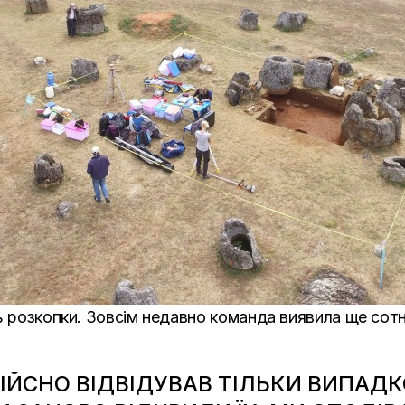
ь розкопки. Зовсім недавно команда виявила ще сотні
 ДІЙСНО ВІДВІДУВАВ ТІЛЬКИ ВИПА