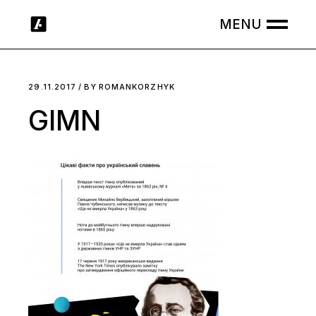
Skip
to
the
content
29.11.2017
BY
ROMANKORZHYK
GIMN