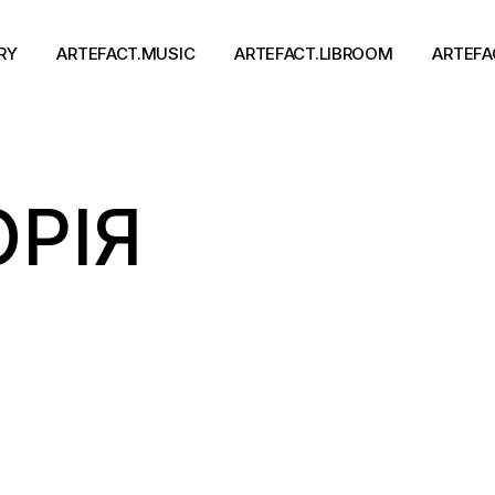
RY
ARTEFACT.MUSIC
ARTEFACT.LIBROOM
ARTEFA
Виконавці
Книги
РІЯ
Альбоми
Письменники
Концерти
Події
тя