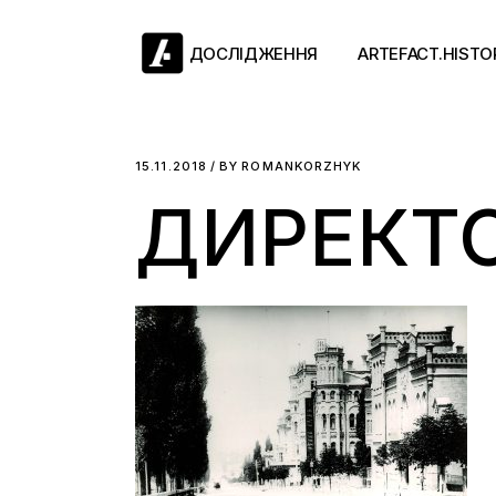
Skip
to
the
ДОСЛІДЖЕННЯ
ARTEFACT.HISTO
content
Античний двіж
15.11.2018
BY
ROMANKORZHYK
ДИРЕКТО
Такі середні віки
Ранній модерн
Довге ХІХ століт
Новітні історії