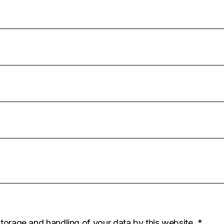
storage and handling of your data by this website.
*