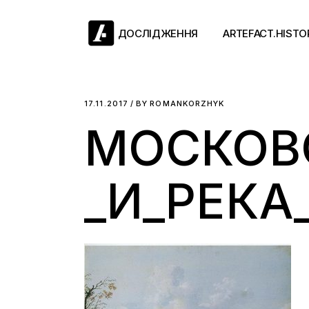
Skip
to
the
ДОСЛІДЖЕННЯ
ARTEFACT.HISTO
content
Античний двіж
17.11.2017
BY
ROMANKORZHYK
МОСКОВ
Такі середні віки
Ранній модерн
Довге ХІХ століт
_И_РЕКА
Новітні історії