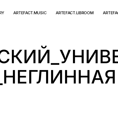
RY
ARTEFACT.MUSIC
ARTEFACT.LIBROOM
ARTEFA
Виконавці
Книги
СКИЙ_УНИВ
Альбоми
Письменники
Концерти
Події
тя
_НЕГЛИННАЯ