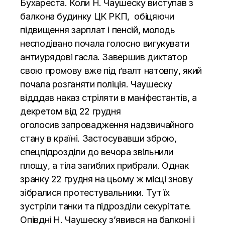
Бухареста. Коли Н. Чаушеску виступав з
балкона будинку ЦК РКП, обіцяючи
підвищення зарплат і пенсій, молодь
несподівано почала голосно вигукувати
антиурядові гасла. Завершив диктатор
свою промову вже під ґвалт натовпу, який
почала розганяти поліція. Чаушеску
відддав наказ стріляти в маніфестантів, а
декретом від 22 грудня
оголосив запровадження надзвичайного
стану в країні. Застосувавши зброю,
спецпідрозділи до вечора звільнили
площу, а тіла загиблих прибрали. Однак
зранку 22 грудня на цьому ж місці знову
зібралися протестувальники. Тут їх
зустріли танки та підрозділи секурітате.
Опівдні Н. Чаушеску з’явився на балконі і