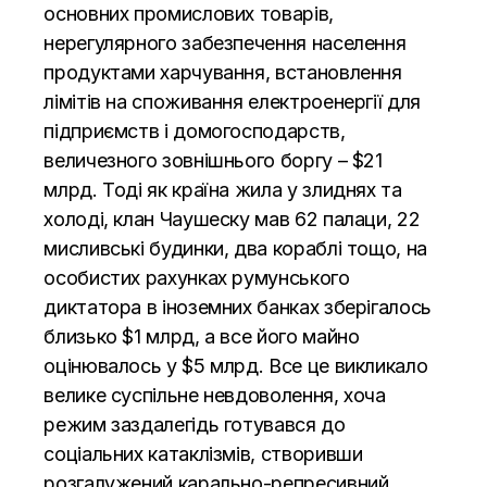
основних промислових товарів,
нерегулярного забезпечення населення
продуктами харчування, встановлення
лімітів на споживання електроенергії для
підприємств і домогосподарств,
величезного зовнішнього боргу – $21
млрд. Тоді як країна жила у злиднях та
холоді, клан Чаушеску мав 62 палаци, 22
мисливські будинки, два кораблі тощо, на
особистих рахунках румунського
диктатора в іноземних банках зберігалось
близько $1 млрд, а все його майно
оцінювалось у $5 млрд. Все це викликало
велике суспільне невдоволення, хоча
режим заздалегідь готувався до
соціальних катаклізмів, створивши
розгалужений карально-репресивний