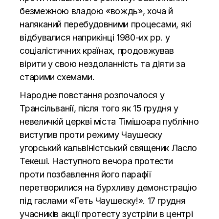
безмежною владою «вождь», хоча й
наляканий перебудовними процесами, які
відбувалися наприкінці 1980-их рр. у
соціалістичних країнах, продовжував
вірити у свою нездоланність та діяти за
старими схемами.
Народне повстання розпочалося у
Трансільванії, після того як 15 грудня у
невеличкій церкві міста Тімішоара публічно
виступив проти режиму Чаушеску
угорський кальвіністський священик Ласло
Текеші. Наступного вечора протести
проти позбавлення його парафії
перетворилися на бурхливу демонстрацію
під гаслами «Геть Чаушеску!». 17 грудня
учасників акції протесту зустріли в центрі