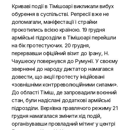
Криваві події в Тімішоарі викликали вибух
обурення в суспільстві. Репресії вже не
допомагали, маніфестації і страйки
прокотились всією країною. 19 грудня
армійські підрозділи в Тімішоарі перейшли
на бік протестуючих. 20 грудня,
перервавши офіційний візит до Ірану, Н.
Чаушеску повернувся до Румунії. У своєму
зверненні до народу диктатор намагався
довести, що акції протесту ініційовані
«зовнішніми контрреволюційними силами».
До області Тіміш, де запровадили воєнний
стан, були надіслані додаткові армійські
підрозділи. Верхівка правлячого режиму 21
грудня намагалася змінити хід подій,
організувавши провладний мітинг у центрі