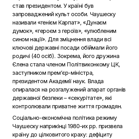
став президентом. У країні був
запроваджений культ особи. Чаушеску
називали «генієм Карпат», «Дунаєм
думок», «героєм з героїв», «улюбленим
сином нації». Для зміцнення влади всі
ключові державні посади обіймали його
родичі (40 осіб). Зокрема, його дружина
Єлена стала членом Політвиконкому ЦК,
заступником прем’єр-міністра,
президентом Академії наук. Влада
опиралася на розгалужений апарат органів
державної безпеки – «секурітате», які
контролювали приватне життя громадян.
Соціально-економічна політика режиму
Чаушеску наприкінці 1980-их рр. призвела
країну до цілковитого краху: дефіциту