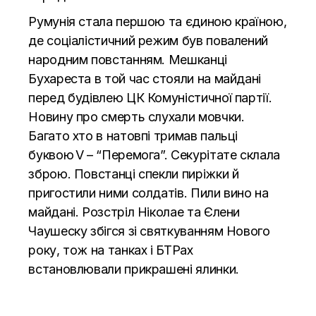
Румунія стала першою та єдиною країною,
де соціалістичний режим був повалений
народним повстанням. Мешканці
Бухареста в той час стояли на майдані
перед будівлею ЦК Комуністичної партії.
Новину про смерть слухали мовчки.
Багато хто в натовпі тримав пальці
буквою V – “Перемога”. Секурітате склала
зброю. Повстанці спекли пиріжки й
пригостили ними солдатів. Пили вино на
майдані. Розстріл Ніколае та Єлени
Чаушеску збігся зі святкуванням Нового
року, тож на танках і БТРах
встановлювали прикрашені ялинки.