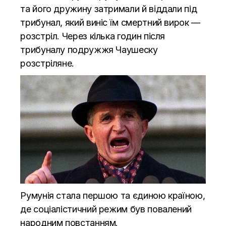
та його дружину затримали й віддали під
трибунал, який виніс їм смертний вирок —
розстріл. Через кілька годин після
трибуналу подружжя Чаушеску
розстріляне.
Румунія стала першою та єдиною країною,
де соціалістичний режим був повалений
народним повстанням.