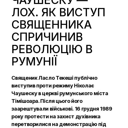
ЛОХ. ЯК ВИСТУП
СВЯЩЕННИКА
СПРИЧИНИВ
РЕВОЛЮЦІЮ В
РУМУНІЇ
Священик Ласло Текеші публічно
виступив проти режиму Ніколає
Чаушеску в церкві румунського міста
Тімішоара. Після цього його
заарештували військові. 16 грудня 1989
року протести на захист духівника
перетворилися на демонстрацію під