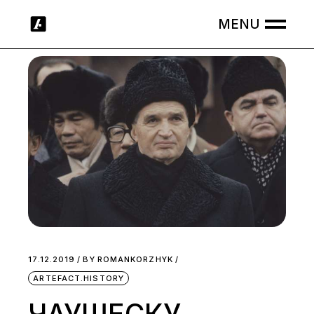
Skip
to
the
content
17.12.2019
BY
ROMANKORZHYK
ARTEFACT.HISTORY
ЧАУШЕСКУ —