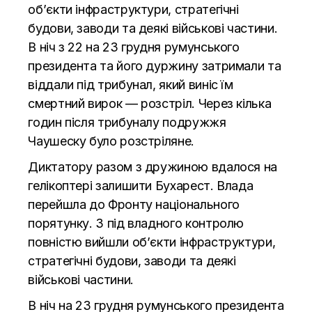
об’єкти інфраструктури, стратегічні
будови, заводи та деякі військові частини.
В ніч з 22 на 23 грудня румунського
президента та його дуржину затримали та
віддали під трибунал, який виніс їм
смертний вирок — розстріл. Через кілька
годин після трибуналу подружжя
Чаушеску було розстріляне.
Диктатору разом з дружиною вдалося на
гелікоптері залишити Бухарест. Влада
перейшла до Фронту національного
порятунку. З під владного контролю
повністю вийшли об’єкти інфраструктури,
стратегічні будови, заводи та деякі
військові частини.
В ніч на 23 грудня румунського президента