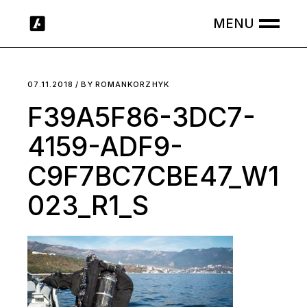
Skip
to
the
content
07.11.2018
BY
ROMANKORZHYK
F39A5F86-3DC7-
4159-ADF9-
C9F7BC7CBE47_W1
023_R1_S