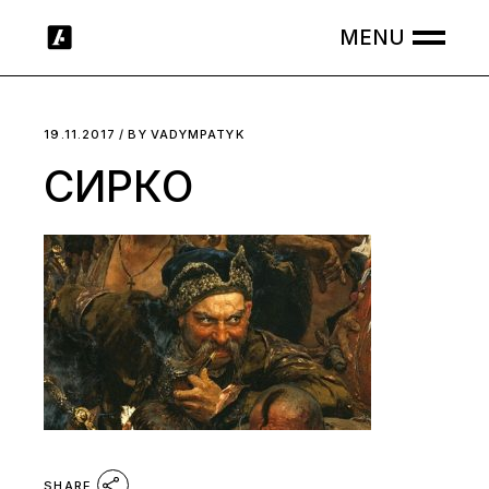
Skip
to
the
content
19.11.2017
BY
VADYMPATYK
СИРКО
SHARE