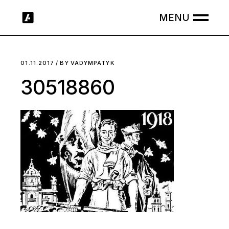
Skip
to
the
content
01.11.2017
BY
VADYMPATYK
30518860