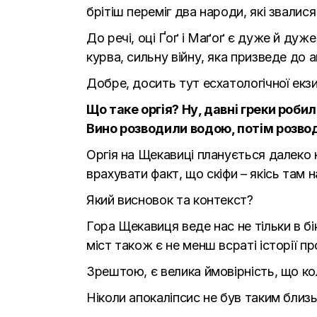
брітіш переміг два народи, які звалися
До речі, оці Ґоґ і Маґоґ є дуже й ду
курва, сильну війну, яка призведе до
Добре, досить тут есхатологічної екзи
Що таке оргія? Ну, давні греки робил
Вино розводили водою, потім розвод
Оргія на Щекавиці планується далеко н
врахувати факт, що скіфи – якісь там н
Який висновок та контекст?
Гора Щекавиця веде нас не тільки в бік
міст також є не менш всраті історії п
Зрештою, є велика ймовірність, що кол
Ніколи апокаліпсис не був таким бли