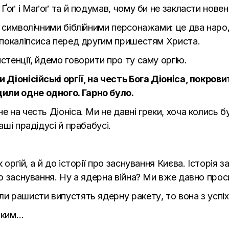
 Ґоґ і Маґоґ та й подумав, чому би не закласти новен
же символічними біблійними персонажами: це два наро
 апокаліпсиса перед другим пришестям Христа.
стенції, йдемо говорити про ту саму оргію.
и Діонісійські оргії, на честь Бога Діоніса, покров
или одне одного. Гарно було.
е на честь Діоніса. Ми не давні греки, хоча колись 
аші прадідусі й прабабусі.
 оргій, а й до історії про заснування Києва. Історія 
ро заснування. Ну а ядерна війна? Ми вже давно прос
и рашисти випустять ядерну ракету, то вона з успіхо
зьким…