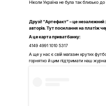
Ніколи Україна не була так близько д
Друзі! “Артефакт” – це незалежний 
авторів.
Тут
посилання на платіж че
А це карта приватбанку:
4149 4991 1010 5317
А ще у нас є свій магазин крутих фут
горнятко й цим підтримати наш журна