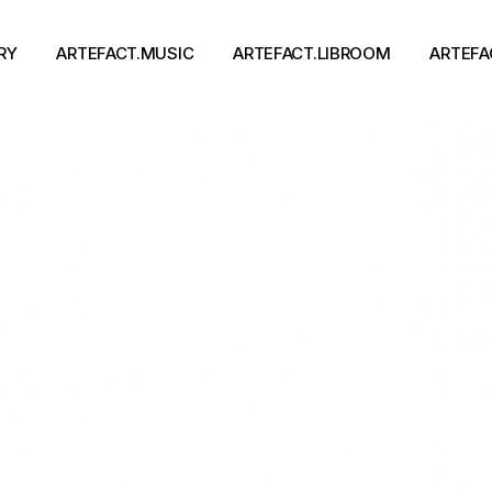
RY
ARTEFACT.MUSIC
ARTEFACT.LIBROOM
ARTEFA
Виконавці
Книги
Альбоми
Письменники
Концерти
Події
тя