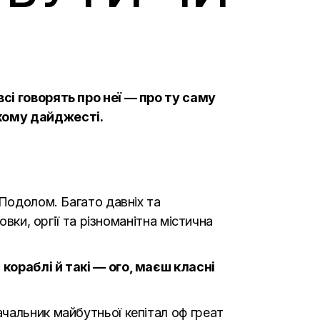
сі говорять про неї — про ту саму
ткому дайджесті.
 Подолом. Багато давніх та
вки, оргії та різноманітна містична
кораблі й такі — ого, маєш класні
чальник майбутньої кепітал оф греат