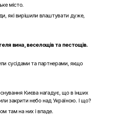
ьке місто.
ди, які вирішили влаштувати дуже,
ителя вина, веселощів та пестощів.
були сусідами та партнерами, якщо
заснування Києва нагадує, що в інших
или закрити небо над Україною. І що?
м там на них і впаде.