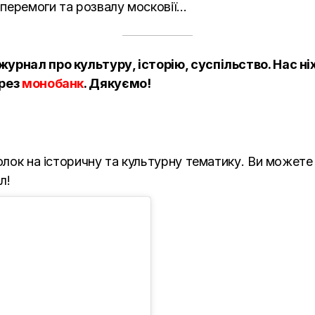
о перемоги та розвалу московії…
журнал про культуру, історію, суспільство. Нас н
рез
монобанк
. Дякуємо!
болок на історичну та культурну тематику. Ви может
л!