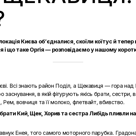
?
окація Києва об’єдналися, скоїли коїтус й тепер в
я і що таке Оргія — розповідаємо у нашому коро
єві. Всі знають район Поділ, а Щекавиця — гора над
заснування, в якій фігурують якісь брати, сестри, во
 Рем, вовчиця та її молоко, флетвайт, вбивство.
брати Кий, Щек, Хорив та сестра Либідь пливли на 
авнук Енея, того самого моторного парубка. Градона