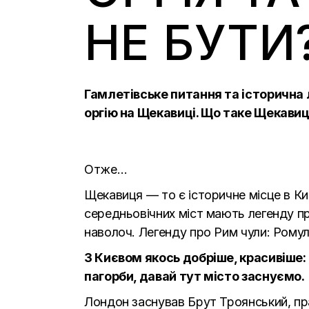
НЕ БУТИ
Гамлетівське питання та історична л
оргію на Щекавиці. Що таке Щекавиц
Отже…
Щекавиця — то є історичне місце в Ки
середньовічних міст мають легенду про 
наволоч. Легенду про Рим чули: Ромул,
З Києвом якось добріше, красивіше: 
пагорби, давай тут місто заснуємо.
Лондон заснував Брут Троянський, пр