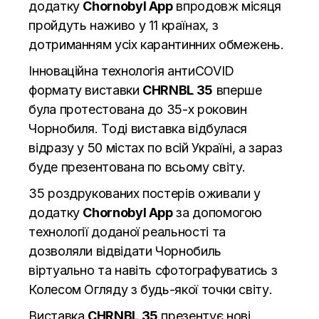
додатку
Chornobyl App
впродовж місяця
пройдуть наживо у 11 країнах, з
дотриманням усіх карантинних обмежень.
Інноваційна технологія антиСOVID
формату виставки
CHRNBL 35
вперше
була протестована до 35-х роковин
Чорнобиля. Тоді виставка відбулася
відразу у 50 містах по всій Україні, а зараз
буде презентована по всьому світу.
35 роздрукованих постерів оживали у
додатку
Chornobyl App
за допомогою
технології доданої реальності та
дозволяли відвідати Чорнобиль
віртуально та навіть сфотографуватись з
Колесом Огляду з будь-якої точки світу.
Виставка
CHRNBL 35
презентує нові