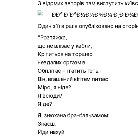
З відомих авторів там виступить київс
Один з її віршів опубліковано на сторі
“Розтяжка,
що не влізає у кабли,
Кріпиться на торшер
невдалих оргазмів.
Обплітає – і гатить геть.
Він, вгашений кіптем питає:
Міро, я ніде?
Я всюди?
Я де?
Я, знюхана бра-бальзамом:
Знаєш.
Йди нахуй.