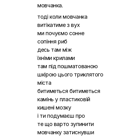
мовчанка.
тоді коли мовчанка
витікатиме з вух
ми почуємо сонне
сопіння риб
десь там між
їхніми крилами
там під пошматованою
шкірою цього триклятого
міста
битиметься битиметься
камінь у пластиковій
кишені мозку
і ти подумаєш про
те що варто зупинити
мовчанку затиснувши