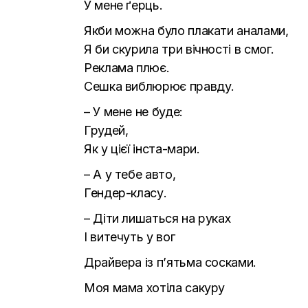
У мене ґерць.
Якби можна було плакати аналами,
Я би скурила три вічності в смог.
Реклама плює.
Сешка виблюрює правду.
– У мене не буде:
Грудей,
Як у цієї інста-мари.
– А у тебе авто,
Гендер-класу.
– Діти лишаться на руках
І витечуть у вог
Драйвера із п’ятьма сосками.
Моя мама хотіла сакуру