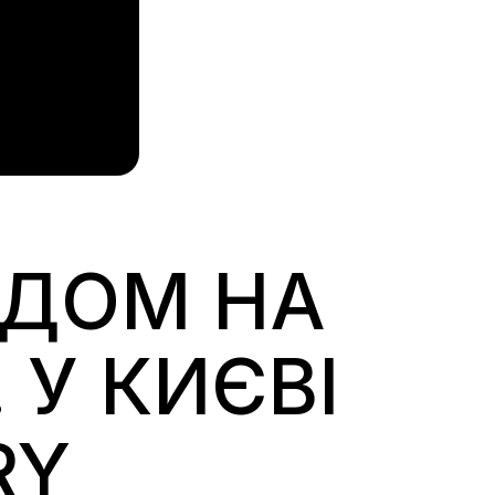
ИДОМ НА
 У КИЄВІ
RY