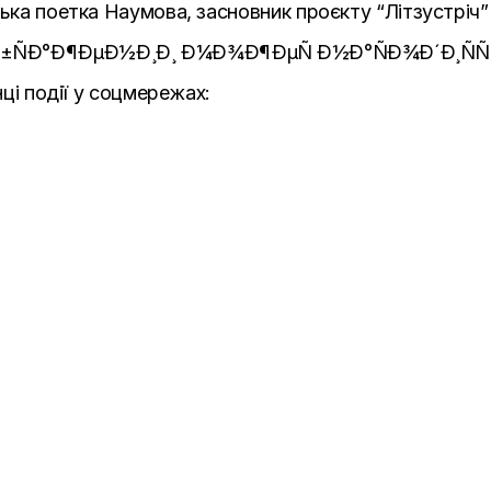
ька поетка Наумова, засновник проєкту “Літзустріч” 
нці події у соцмережах: