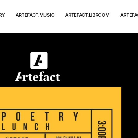
RY
ARTEFACT.MUSIC
ARTEFACT.LIBROOM
ARTEFA
Виконавці
Книги
Альбоми
Письменники
Концерти
Події
тя