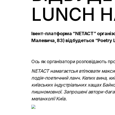
LUNCH Н
Івент-платформа
“NETACT”
організо
Малевича, 83) відбудеться “Poetry L
Ось як організатори розповідають пр
NETACT намагаєтсья втілювати максима
подія-поетичний ланч. Келих вина, киї
київських індустріальних хащах Байк
пишномовної. Запрошені автори-багато
меланхолії Київ.