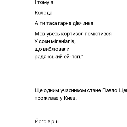
І тому я
Колода
А ти така гарна дівчинка
Мов увесь кортизол помістився
У соки міленіалів,
що виблювали
радянський ей-поп.”
Ще одним учасником стане Павло Щепан
проживає у Києві.
Його вірш: