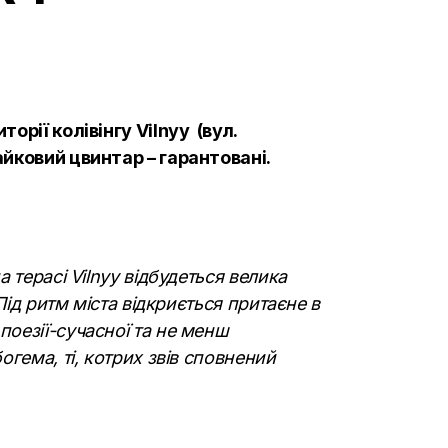
иторії колівінгу
Vilnyy
(вул.
айковий цвинтар – гарантовані.
а терасі
Vilnyy
відбудеться велика
Під ритм міста відкриється притаєне в
поезії-сучасної та не менш
гема, ті, котрих звів сповнений