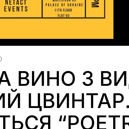
ТА ВИНО З В
Й ЦВИНТАР.
ТЬСЯ “POET