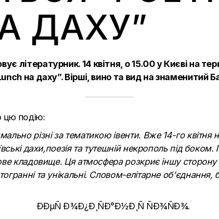
А ДАХУ”
вує літературник. 14 квітня, о 15.00 у Києві на тер
unch на даху”. Вірші, вино та вид на знаменитий Б
о цю подію:
льно різні за тематикою івенти. Вже 14-го квітня н
вські дахи,поезія та тутешній некрополь під боком. 
ове кладовище. Ця атмосфера розкриє іншу сторону 
гранні та унікальні. Словом-елітарне об’єднання, бо