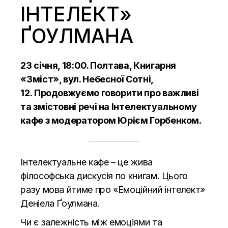
ІНТЕЛЕКТ»
ҐОУЛМАНА
23 січня, 18:00. Полтава, Книгарня
«Зміст», вул. Небесної Сотні,
12. Продовжуємо говорити про важливі
та змістовні речі на Інтелектуальному
кафе з модератором Юрієм Горбенком.
Інтелектуальне кафе – це жива
філософська дискусія по книгам. Цього
разу мова йтиме про «Емоційний інтелект»
Деніела Ґоулмана.
Чи є залежність між емоціями та