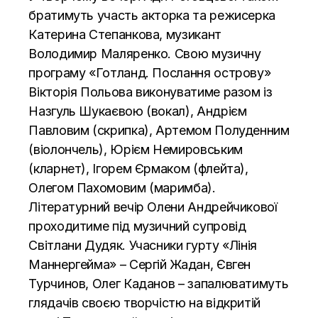
братимуть участь акторка та режисерка
Катерина Степанкова, музикант
Володимир Маляренко. Свою музичну
програму «Готланд. Послання острову»
Вікторія Польова виконуватиме разом із
Назгуль Шукаєвою (вокал), Андрієм
Павловим (скрипка), Артемом Полуденним
(віолончель), Юрієм Немировським
(кларнет), Ігорем Єрмаком (флейта),
Олегом Пахомовим (маримба).
Літературний вечір Олени Андрейчикової
проходитиме під музичний супровід
Світлани Дудяк. Учасники гурту «Лінія
Маннергейма» – Сергій Жадан, Євген
Турчинов, Олег Каданов – запалюватимуть
глядачів своєю творчістю на відкритій