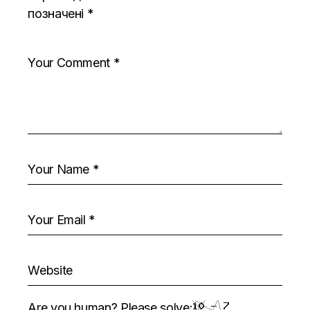
позначені
*
Are you human? Please solve: