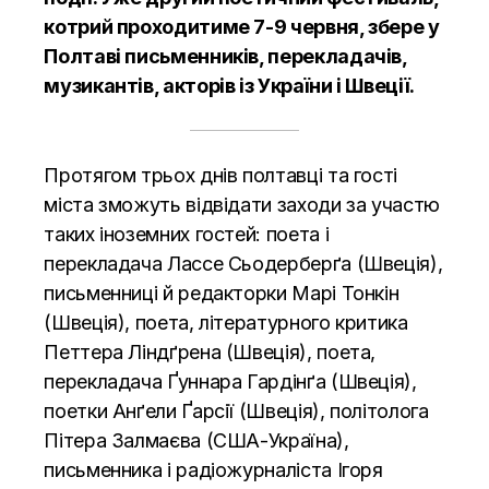
котрий проходитиме 7-9 червня, збере у
Полтаві письменників, перекладачів,
музикантів, акторів із України і Швеції.
Протягом трьох днів полтавці та гості
міста зможуть відвідати заходи за участю
таких іноземних гостей: поета і
перекладача Лассе Сьодерберґа (Швеція),
письменниці й редакторки Марі Тонкін
(Швеція), поета, літературного критика
Петтера Ліндґрена (Швеція), поета,
перекладача Ґуннара Гардінґа (Швеція),
поетки Анґели Ґарсії (Швеція), політолога
Пітера Залмаєва (США-Україна),
письменника і радіожурналіста Ігоря