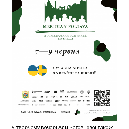
У творчому вечорі Ади Роговцевої також