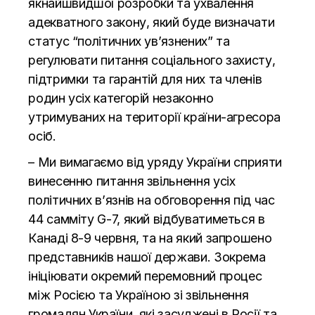
якнайшвидшої розробки та ухвалення
адекватного закону, який буде визначати
статус “політичних ув’язнених” та
регулювати питання соціального захисту,
підтримки та гарантій для них та членів
родин усіх категорій незаконно
утримуваних на території країни-агресора
осіб.
– Ми вимагаємо від уряду України сприяти
винесенню питання звільнення усіх
політичних в’язнів на обговорення під час
44 самміту G-7, який відбуватиметься в
Канаді 8-9 червня, та на який запрошено
представників нашої держави. Зокрема
ініціювати окремий перемовний процес
між Росією та Україною зі звільнення
громадян України, які засуджені в Росії та