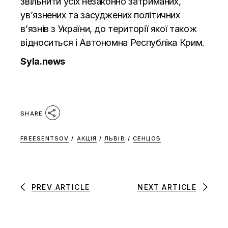
звільнити усіх незаконно затриманих,
ув’язнених та засуджених політичних
в’язнів з України, до території якої також
відноситься і Автономна Республіка Крим.
Syla.news
SHARE
FREESENTSOV
/
АКЦІЯ
/
ЛЬВІВ
/
СЕНЦОВ
PREV ARTICLE
NEXT ARTICLE