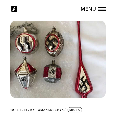
Skip
to
the
content
19.11.2018
BY
ROMANKORZHYK
МІСТА