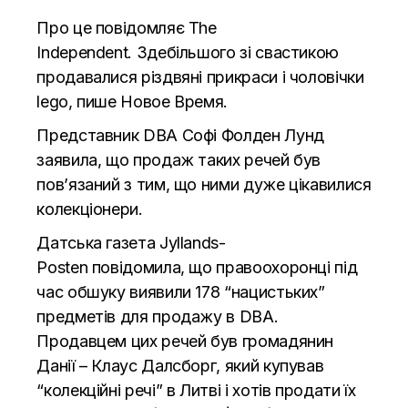
Про це повідомляє
The
Independent.
Здебільшого зі свастикою
продавалися різдвяні прикраси і чоловічки
lego, пише
Новое Время.
Представник DBA Софі Фолден Лунд
заявила, що продаж таких речей був
пов’язаний з тим, що ними дуже цікавилися
колекціонери.
Датська газета
Jyllands-
Posten
повідомила, що правоохоронці під
час обшуку виявили 178 “нацистьких”
предметів для продажу в DBA.
Продавцем цих речей був громадянин
Данії – Клаус Далсборг, який купував
“колекційні речі” в Литві і хотів продати їх