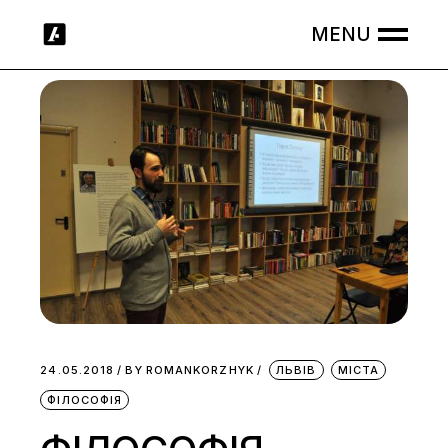
Skip
to
the
content
24.05.2018
BY
ROMANKORZHYK
ЛЬВІВ
МІСТА
ФІЛОСОФІЯ