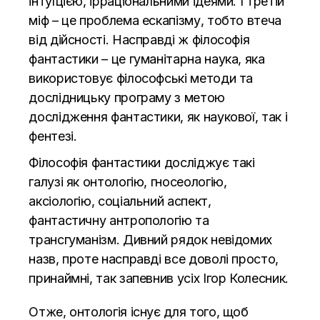
інтуїцією, ірраціональними ідеями. І третій
міф – це проблема ескапізму, тобто втеча
від дійсності. Насправді ж філософія
фантастики – це гуманітарна наука, яка
використовує філософські методи та
дослідницьку програму з метою
дослідження фантастики, як наукової, так і
фентезі.
Філософія фантастики досліджує такі
галузі як онтологію, гносеологію,
аксіологію, соціальний аспект,
фантастичну антропологію та
трансгуманізм. Дивний рядок невідомих
назв, проте насправді все доволі просто,
принаймні, так запевнив усіх Ігор Колесник.
Отже, онтологія існує для того, щоб