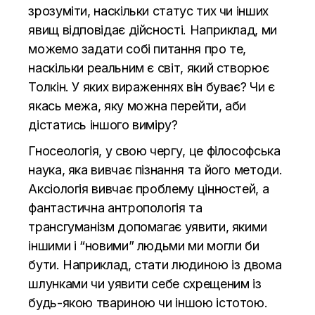
зрозуміти, наскільки статус тих чи інших
явищ відповідає дійсності. Наприклад, ми
можемо задати собі питання про те,
наскільки реальним є світ, який створює
Толкін. У яких вираженнях він буває? Чи є
якась межа, яку можна перейти, аби
дістатись іншого виміру?
Гносеологія, у свою чергу, це філософська
наука, яка вивчає пізнання та його методи.
Аксіологія вивчає проблему цінностей, а
фантастична антропологія та
трансгуманізм допомагає уявити, якими
іншими і “новими” людьми ми могли би
бути. Наприклад, стати людиною із двома
шлунками чи уявити себе схрещеним із
будь-якою твариною чи іншою істотою.