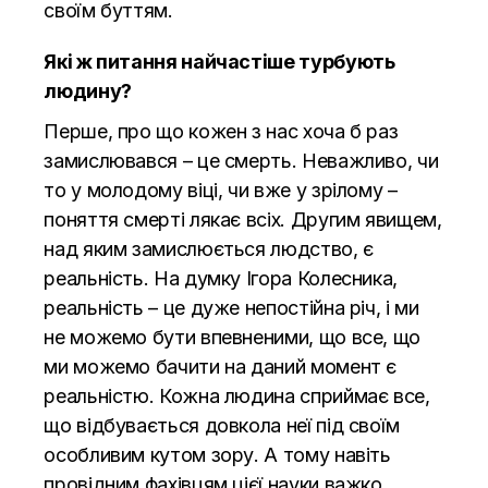
своїм буттям.
Які ж питання найчастіше турбують
людину?
Перше, про що кожен з нас хоча б раз
замислювався – це смерть. Неважливо, чи
то у молодому віці, чи вже у зрілому –
поняття смерті лякає всіх. Другим явищем,
над яким замислюється людство, є
реальність. На думку Ігора Колесника,
реальність – це дуже непостійна річ, і ми
не можемо бути впевненими, що все, що
ми можемо бачити на даний момент є
реальністю. Кожна людина сприймає все,
що відбувається довкола неї під своїм
особливим кутом зору. А тому навіть
провідним фахівцям цієї науки важко