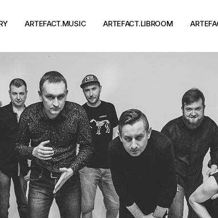
RY
ARTEFACT.MUSIC
ARTEFACT.LIBROOM
ARTEFA
Виконавці
Книги
Альбоми
Письменники
Концерти
Події
тя