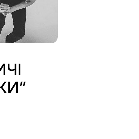
ИЧІ
КИ”