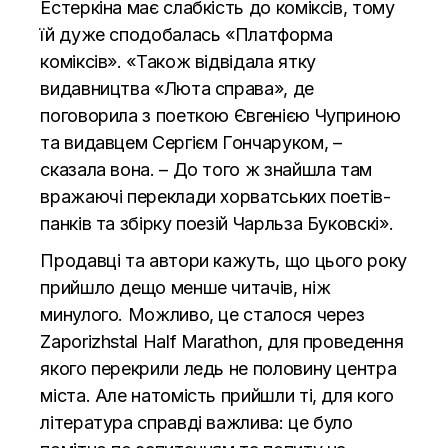
Естеркіна має слабкість до коміксів, тому
їй дуже сподобалась «Платформа
коміксів». «Також відвідала ятку
видавництва «Люта справа», де
поговорила з поеткою Євгенією Чуприною
та видавцем Сергієм Гончаруком, –
сказала вона. – До того ж знайшла там
вражаючі переклади хорватських поетів-
панків та збірку поезій Чарльза Буковскі».
Продавці та автори кажуть, що цього року
прийшло дещо менше читачів, ніж
минулого. Можливо, це сталося через
Zaporizhstal Half Marathon, для проведення
якого перекрили ледь не половину центра
міста. Але натомість прийшли ті, для кого
література справді важлива: це було