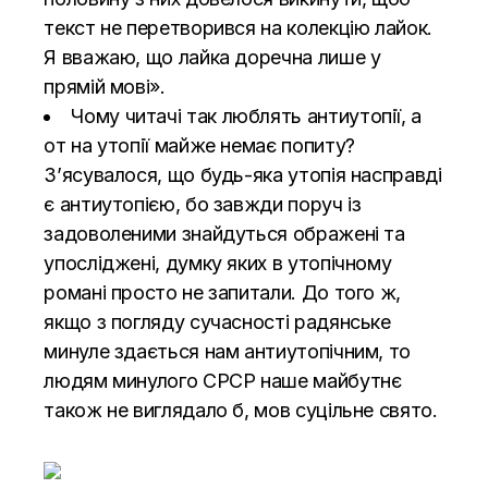
текст не перетворився на колекцію лайок.
Я вважаю, що лайка доречна лише у
прямій мові».
Чому читачі так люблять антиутопії, а
от на утопії майже немає попиту?
З’ясувалося, що будь-яка утопія насправді
є антиутопією, бо завжди поруч із
задоволеними знайдуться ображені та
упосліджені, думку яких в утопічному
романі просто не запитали. До того ж,
якщо з погляду сучасності радянське
минуле здається нам антиутопічним, то
людям минулого СРСР наше майбутнє
також не виглядало б, мов суцільне свято.