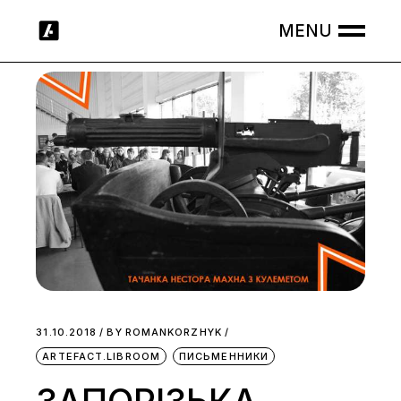
Skip
to
the
content
31.10.2018
BY
ROMANKORZHYK
ARTEFACT.LIBROOM
ПИСЬМЕННИКИ