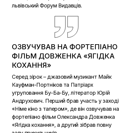
львівський Форум Видавців.
ОЗВУЧУВАВ НА ФОРТЕПІАНО
ФІЛЬМ ДОВЖЕНКА «ЯГІДКА
КОХАННЯ»
Серед зірок – джазовий музикант Майк
Кауфман-Портніков та Патріарх
угруповання Бу-Ба-Бу, літератор Юрій
Андрухович. Перший брав участь у заході
«Німе кіно з тапером», де він озвучував на
фортепіано фільм Олександра Довженка
«Ягідка кохання», а другий зібрав повну
залу прихильників.