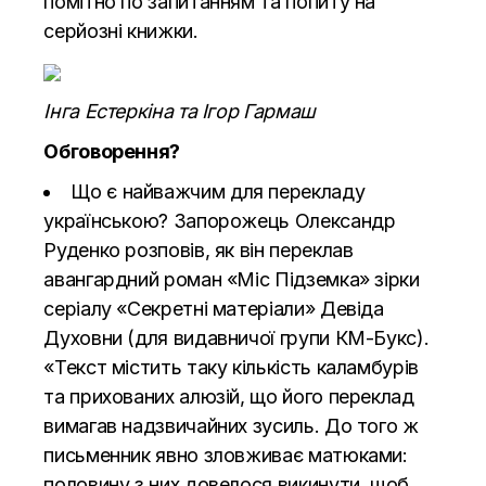
помітно по запитанням та попиту на
серйозні книжки.
Інга Естеркіна та Ігор Гармаш
Обговорення
?
Що є найважчим для перекладу
українською? Запорожець Олександр
Руденко розповів, як він переклав
авангардний роман «Міс Підземка» зірки
серіалу «Секретні матеріали» Девіда
Духовни (для видавничої групи КМ-Букс).
«Текст містить таку кількість каламбурів
та прихованих алюзій, що його переклад
вимагав надзвичайних зусиль. До того ж
письменник явно зловживає матюками:
половину з них довелося викинути, щоб