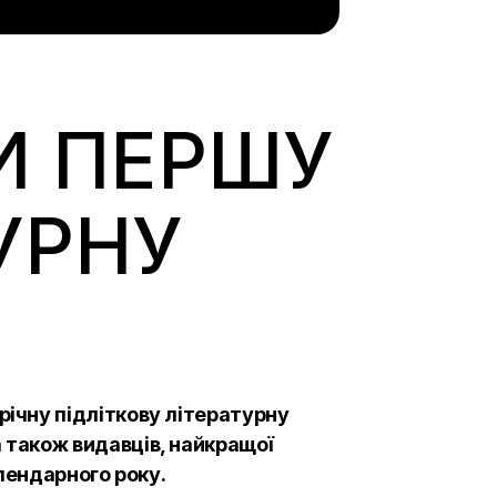
И ПЕРШУ
УРНУ
ічну підліткову літературну
 також видавців, найкращої
алендарного року.