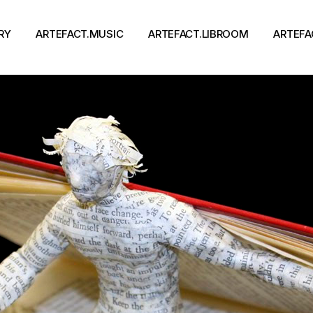
RY
ARTEFACT.MUSIC
ARTEFACT.LIBROOM
ARTEFA
Виконавці
Книги
Альбоми
Письменники
Концерти
Події
тя