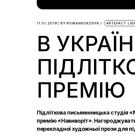
11.01.2019
BY
ROMANKORZHYK
ARTEFACT.LI
В УКРАЇ
ПІДЛІТК
ПРЕМІЮ
Підліткова письменницька студія «
премію «Навиворіт». Нагороджувати
перекладної художньої прози для пі