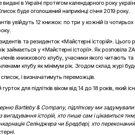
 видані в Україні протягом календарного року украї
Список буде оголошений наприкінці січня 2019 року.
тів увійдуть 12 книжок: по три у кожній із чотирьох
року.
резидентів та резиденток «Майстерні історій». Цього
рік займається у «Майстерні історії». Як розповіла 
членів книжкового клубу, учасники якого читають та
ленами клубу як мінімум рік. Згодом склад журі буд
список, і визначатимуть переможців.
гурток для підлітків віком від 14 до 18 років, який іс
стерню
Bartleby & Company
, підліткову ми задумували
 вигадування історій, хто пише сам і цікавиться тим,
реінкарнація Селінджера чи Бредбері, хто переконани
стерні.