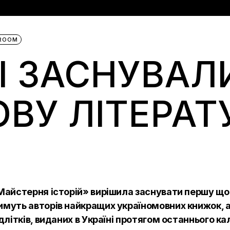
BROOM
НІ ЗАСНУВАЛ
ОВУ ЛІТЕРАТ
Майстерня історій» вирішила заснувати першу щор
муть авторів найкращих україномовних книжок, а
длітків, виданих в Україні протягом останнього к