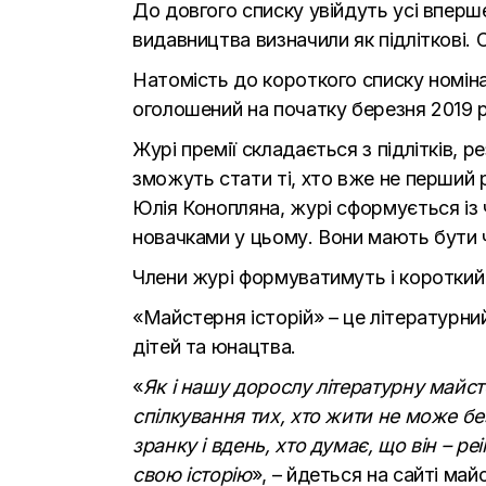
До довгого списку увійдуть усі вперше
видавництва визначили як підліткові. 
Натомість до короткого списку номінан
оголошений на початку березня 2019 
Журі премії складається з підлітків, 
зможуть стати ті, хто вже не перший 
Юлія Конопляна, журі сформується із 
новачками у цьому. Вони мають бути ч
Члени журі формуватимуть і короткий 
«Майстерня історій»
– це літературний 
дітей та юнацтва.
«
Як і нашу дорослу літературну май
спілкування тих, хто жити не може без
зранку і вдень, хто думає, що він – 
свою історію
», – йдеться на сайті май