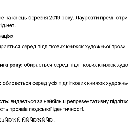
не на кінець березня 2019 року. Лауреати премії отри
ід.нет.
аціях:
ирається серед підліткових книжок художньої прози,
ига року
: обирається серед підліткових книжок худ
: обирається серед усіх підліткових книжок художнь
сть
: видається за найбільш репрезентативну підлітк
сть проявів людської ідентичності.