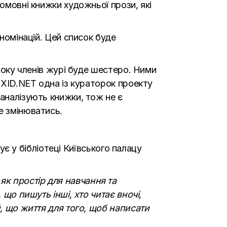
номовні книжки художньої прози, які
 номінацій. Цей список буде
 року членів журі буде шестеро. Ними
ZAXID.NET одна із кураторок проекту
 аналізують книжки, тож не є
е змінюватись.
нує у бібліотеці Київського палацу
 як простір для навчання та
 що пишуть інші, хто читає вночі,
й, що життя для того, щоб написати