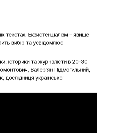
іх текстах. Екзистенціалізм – явище
обить вибір та усвідомлює
и, історики та журналісти в 20-30
Домонтович, Валер’ян Підмогильний,
к, дослідниця української