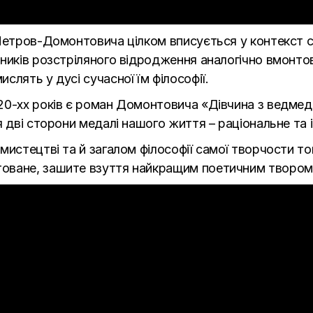
Петров-Домонтовича цілком вписується у контекст св
нників розстріляного відродження аналогічно вмонто
лять у дусі сучасної їм філософії.
20-хх років є роман Домонтовича «Дівчина з ведмед
я дві сторони медалі нашого життя – раціональне та 
мистецтві та й загалом філософії самої творчости то
оване, зашите взуття найкращим поетичним твором