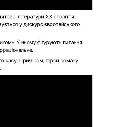
ітової літератури ХХ століття.
вується у дискурс європейського
иком». У ньому фігурують питання
ірраціональне.
го часу. Приміром, герой роману
.