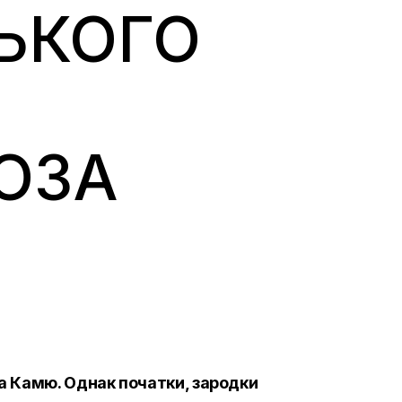
ЬКОГО
ОЗА
а Камю. Однак початки, зародки