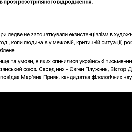
в прозі розстріляного відродження.
ри ледве не започаткували екзистенціалізм в художн
оді, коли людина є у межовій, критичній ситуації, р
облене.
 та умови, в яких опинилися українські письменник
дянський союз. Серед них – Євген Плужник, Віктор 
зповідає Мар’яна Гірняк, кандидатка філологічних нау