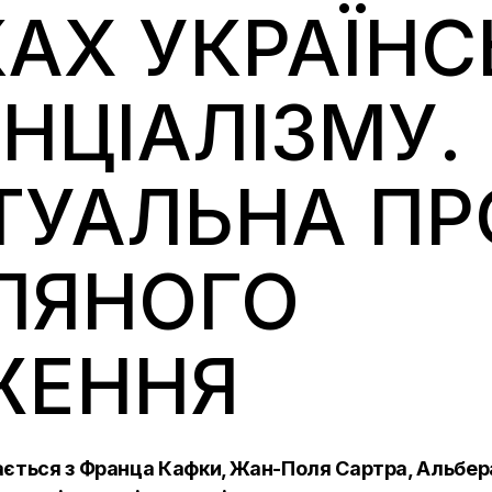
АХ УКРАЇНС
НЦІАЛІЗМУ.
ТУАЛЬНА ПР
ЛЯНОГО
ЖЕННЯ
нається з Франца Кафки, Жан-Поля Сартра, Альбер