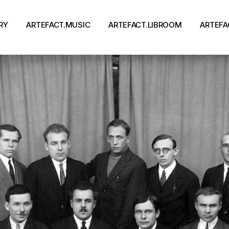
RY
ARTEFACT.MUSIC
ARTEFACT.LIBROOM
ARTEFA
Виконавці
Книги
Альбоми
Письменники
Концерти
Події
тя