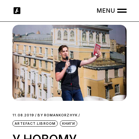
Skip
to
the
content
11.08.2019
BY
ROMANKORZHYK
ARTEFACT.LIBROOM
КНИГИ