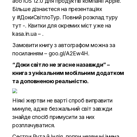
або iOS 12.0 для продуктів компанії Apple.
Більше дізнаєтеся на презентаціях
у
#ДокиСвітлоТур
. Повний розклад туру
тут -. Квитки для окремих міст уже на
kasa.in.ua – .
Замовити книгу з автографом можна за
посиланням –
goo.gl/A2Ew4H
.
“Доки світло не згасне назавжди” –
к
нига з унікальним мобільним додатком
та доповненою реальністю.
Ніякі жертви не варті спроб виправити
минуле, адже безжальний світ завжди
знайде спосіб примусити за них
розплачуватися.
Сестри Рута й Індія, попри незвичні імена,