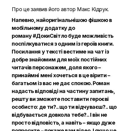
Про це заявив його автор
Макс Кідрук.
Напевно, найоригінальнішою фішкою в
мобільному додатку до
роману
#ДокиСвітло
буде можливість
поспілкуватися з одним із героїв книги.
Посилання у тексті вестиме на чат із
добре знайомим для моїх постійних
читачів персонажем, доля якого –
принаймні мені хочеться в це вірити –
багатьом із вас не дає спокою. Роман
надасть відповіді на частину запитань,
решту ви зможете поставити героєві
особисто: де т
и?.. що ти відчуваєш?.. що
відбувається довкола тебе?.. І він не
просто відповість, а навіть – якщо дуже
попросите – покаже вам відео. І якщо це