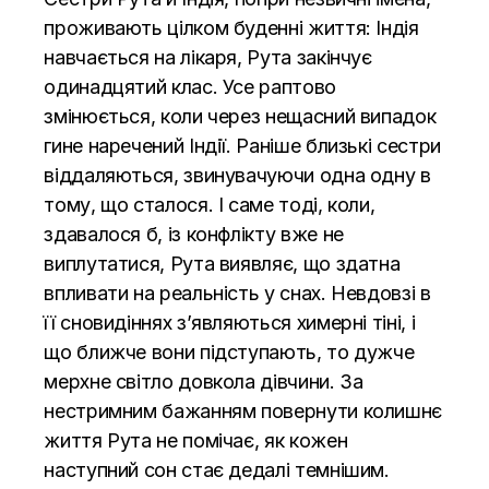
проживають цілком буденні життя: Індія
навчається на лікаря, Рута закінчує
одинадцятий клас. Усе раптово
змінюється, коли через нещасний випадок
гине наречений Індії. Раніше близькі сестри
віддаляються, звинувачуючи одна одну в
тому, що сталося. І саме тоді, коли,
здавалося б, із конфлікту вже не
виплутатися, Рута виявляє, що здатна
впливати на реальність у снах. Невдовзі в
її сновидіннях з’являються химерні тіні, і
що ближче вони підступають, то дужче
мерхне світло довкола дівчини. За
нестримним бажанням повернути колишнє
життя Рута не помічає, як кожен
наступний сон стає дедалі темнішим.