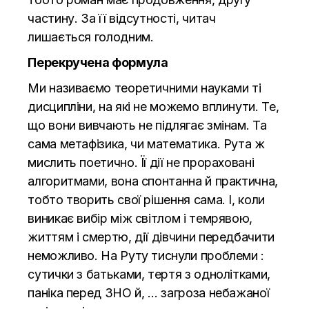
частину. За її відсутності, читач
лишається голодним.
Перекручена формула
Ми називаємо теоретичними науками ті
дисципліни, на які не можемо вплинути. Те,
що вони вивчають не підлягає змінам. Та
сама метафізика, чи математика. Рута ж
мислить поетично. Її дії не прораховані
алгоритмами, вона спонтанна й практична,
тобто творить свої рішення сама. І, коли
виникає вибір між світлом і темрявою,
життям і смертю, дії дівчини передбачити
неможливо. На Руту тиснули проблеми :
сутички з батьками, тертя з однолітками,
паніка перед ЗНО й, … загроза небажаної