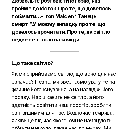
Дозвольте розповісти історію, яка
пройме до кісток. Про те, що довелось
побачити…- Iron Maiden “Танець
смерті”.У моєму випадку про те, що
довелось прочитати. Про те, як світло
ледве не згасло назавжди…
Що таке світло?
Як ми сприймаємо світло, що воно для нас
означає? Певно, ми звертаємо увагу не на
фізичне його існування, а на наслідки його
прояву. Нас цікавить не світло, а його
здатність освітити наш простір, зробити
світ видимим для нас. Водночас темрява,
як явище під час якого, очі не намацують
об’єкти навколо, лякає нас до мурах. Ми