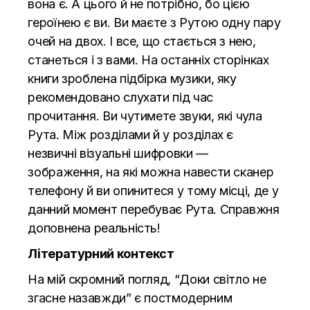
вона є. А цього й не потрібно, бо цією
героїнею є ви. Ви маєте з Рутою одну пару
очей на двох. І все, що стається з нею,
станеться і з вами. На останніх сторінках
книги зроблена підбірка музики, яку
рекомендовано слухати під час
прочитання. Ви чутимете звуки, які чула
Рута. Між розділами й у розділах є
незвичні візуальні шифровки —
зображення, на які можна навести сканер
телефону й ви опинитеся у тому місці, де у
данний момент перебуває Рута. Справжня
доповнена реальність!
Літературний контекст
На мій скромний погляд, “Доки світло не
згасне назавжди” є постмодерним