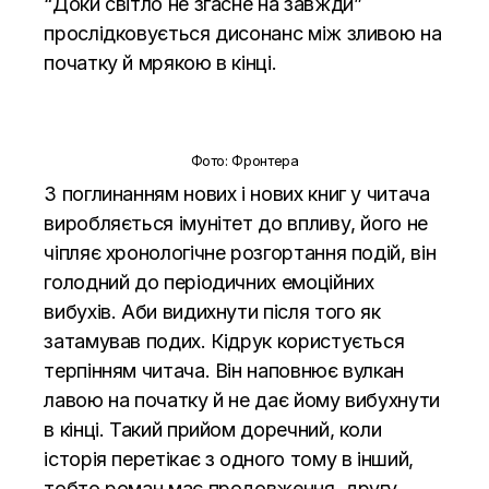
“Доки світло не згасне на завжди”
прослідковується дисонанс між зливою на
початку й мрякою в кінці.
Фото: Фронтера
З поглинанням нових і нових книг у читача
виробляється імунітет до впливу, його не
чіпляє хронологічне розгортання подій, він
голодний до періодичних емоційних
вибухів. Аби видихнути після того як
затамував подих. Кідрук користується
терпінням читача. Він наповнює вулкан
лавою на початку й не дає йому вибухнути
в кінці. Такий прийом доречний, коли
історія перетікає з одного тому в інший,
тобто роман має продовження, другу