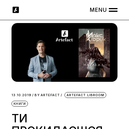
Skip
to
the
content
13.10.2019
BY
ARTEFACT
ARTEFACT.LIBROOM
КНИГИ
ТИ