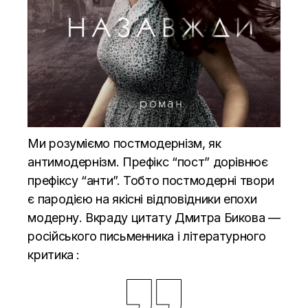
Ми розуміємо постмодернізм, як
антимодернізм. Префікс “пост” дорівнює
префіксу “анти”. Тобто постмодерні твори
є пародією на якісні відповідники епохи
модерну. Вкраду цитату Дмитра Бикова —
російського письменника і літературного
критика :