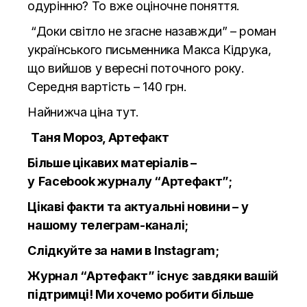
одурінню? То вже оціночне поняття.
“Доки світло не згасне назавжди” – роман
українського письменника Макса Кідрука,
що вийшов у вересні поточного року.
Середня вартість – 140 грн.
Найнижча ціна
тут.
Таня Мороз, Артефакт
Більше цікавих матеріалів –
у
Facebook
журналу “Артефакт”;
Цікаві факти та актуальні новини – у
нашому
телеграм
-каналі;
Слідкуйте за нами в
Instagram
;
Журнал
“Артефакт”
існує завдяки вашій
підтримці! Ми хочемо робити більше