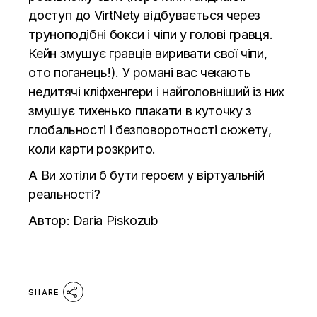
доступ до VirtNetу відбувається через
труноподібні бокси і чіпи у голові гравця.
Кейн змушує гравців виривати свої чіпи,
ото поганець!). У романі вас чекають
недитячі кліфхенгери і найголовніший із них
змушує тихенько плакати в куточку з
глобальності і безповоротності сюжету,
коли карти розкрито.
А Ви хотіли б бути героєм у віртуальній
реальності?
Автор:
Daria Piskozub
SHARE