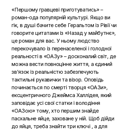
«Першому гравцеві приготуватись» –
роман-ода популярній культурі. Якщо ви
гік, в душі бачите себе Геральтом із Рівії чи
говорите цитатами із «Назад у майбутнє»,
це роман для вас. У ньому людство
перекочувало із перенаселеної і голодної
реальності в «ОАЗу» – досконалий світ, де
можна вести повноцінне життя, а єдиний
зв’язок із реальністю забезпечують
тактильні рукавички та візор. Оповідь
починається по смерті творця «ОАЗи»,
ексцентричного Джеймса Халлідея, який
заповідає усі свої статки і володіння
«ОАЗою» тому, хто першим знайде
пасхальне яйце, заховане у ній. Щоб дійди
до яйця, треба знайти три ключі , а для