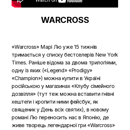
WARCROSS
«Warcross» Марі Лю уже 15 тижнів
тримається у списку бестселерів New York
Times. Раніше відома за двома трилогіями,
одну із яких («Legend» «Prodigy»
«Champion») можна купити в Україні
російською у магазинах «Клубу сімейного
дозвілля» (тут теж можна вставити гнівні
хештеги і кропити ними фейсбук, як
священик у День всіх святих), в новому
романі Лю переносить нас в Японію, де
живе творець легендарної гри «Warcross»