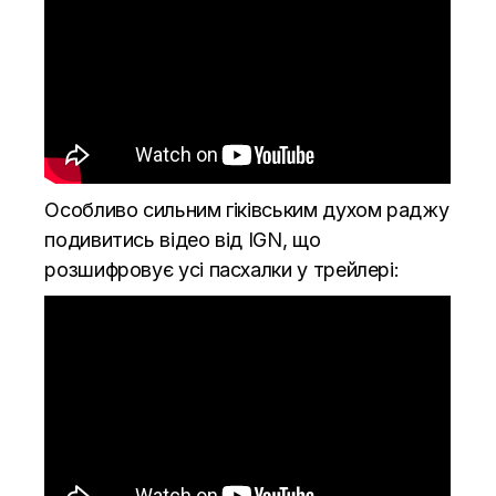
Особливо сильним гіківським духом раджу
подивитись відео від IGN, що
розшифровує усі пасхалки у трейлері: