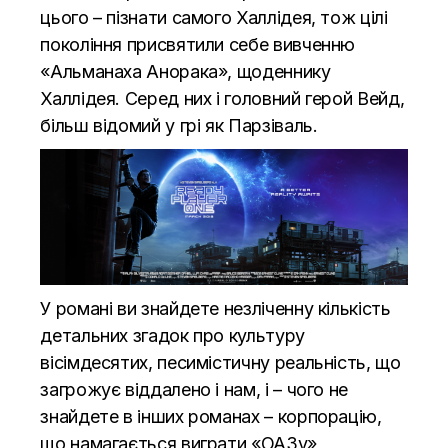
цього – пізнати самого Халлідея, тож цілі
покоління присвятили себе вивченню
«Альманаха Анорака», щоденнику
Халлідея. Серед них і головний герой Вейд,
більш відомий у грі як Парзіваль.
У романі ви знайдете незліченну кількість
детальних згадок про культуру
вісімдесятих, песимістичну реальність, що
загрожує віддалено і нам, і – чого не
знайдете в інших романах – корпорацію,
що намагається виграти «ОАЗу»,