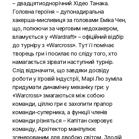
– двадцятиоднорічний Хідео Танака.
Головна героїня – дупонадиральна
хакерша-мисливиця за головами Еміка Чен,
що, полюючи за черговим недохакером,
вламується у «Wardraft» – офіційний відбір
до турніру з «Warcross». Тут її помічає
творець гри і посилає по сліду того, хто
намагається зірвати наступний турнір.
Слід відзначити, що завдяки досвіду
роботи у ігровій індустрії, Марі Лю зуміла
придумати динамічну механіку гри: у
«Warcross» змагаються між собою
команди, ціллю гри є захопити прапор
команди-суперника, а функції членів
команди різняться – Капітан скеровує
команду, Архітектор маніпулює
згенерованим для двобою світом, Злодій