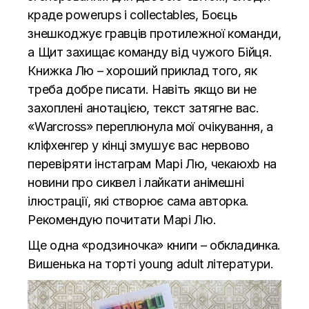
краде powerups i collectables, Боєць
знешкоджує гравців протилежної команди,
а Щит захищає команду від чужого Бійця.
Книжка Лю – хороший приклад того, як
треба добре писати. Навіть якщо ви не
захоплені анотацією, текст затягне вас.
«Warcross» переплюнула мої очікування, а
кліфхенгер у кінці змушує вас нервово
перевіряти інстаграм Марі Лю, чекаюxb на
новини про сиквел і лайкати анімешні
ілюстрації, які створює сама авторка.
Рекомендую почитати Марі Лю.
Ще одна «родзиночка» книги – обкладинка.
Вишенька на торті young adult літератури.