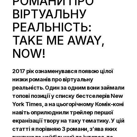
РОМАНИ ПРО
ВІРТУАЛЬНУ
РЕАЛЬНІСТЬ:
TAKE ME AWAY,
NOW!
2017 рік ознаменувався появою цілої
низки романів про віртуальну
реальність. Один за одним вони займали
топові позиції у списку бестселерів New
York Times, а на цьогорічному Комік-коні
навіть оприлюднили трейлер першої
екранізації твору на таку тематику. У цій
статті я порівняю 3 романи, з’ява яких