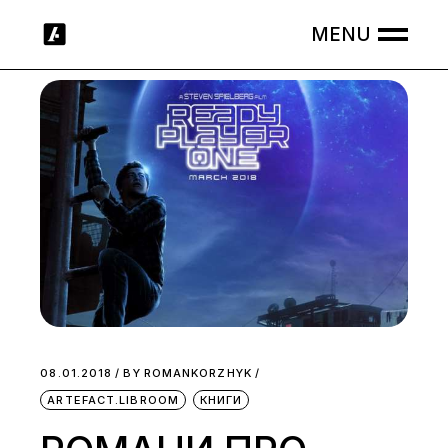
Skip
to
the
content
08.01.2018
BY
ROMANKORZHYK
ARTEFACT.LIBROOM
КНИГИ