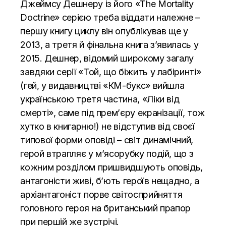
Джеймсу Дешнеру із його «The Mortality
Doctrine» серією треба віддати належне –
першу книгу циклу він опублікував ще у
2013, а третя й фінальна книга з’явилась у
2015. Дешнер, відомий широкому загалу
завдяки серії «Той, що біжить у лабіринті»
(гей, у видавництві «КМ-букс» вийшла
українською третя частина, «Ліки від
смерті», саме під прем’єру екранізації, тож
хутко в книгарню!) не відступив від своєї
типової форми оповіді – світ динамічний,
герой втрапляє у м’ясорубку подій, що з
кожним розділом пришвидшують оповідь,
антагоністи живі, б’ють героїв нещадно, а
архіантагоніст порве світосприйняття
головного героя на британський прапор
при першій же зустрічі.