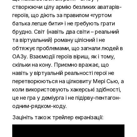
створюючи цілу армію безликих аватарів-
героїв, що діють за правилом «гуртом
батька легше бити» і не гребують грати
брудно. Світ (навіть два світи – реальний
та віртуальний) роману цілісний і не
обтяжує проблемами, що загнали людей в
ОАЗу. Взаємодії героїв віриш, як і тому,
скільки на кону. Приємно вражає, що
навіть у віртуальній реальності герої не
перетворюються на цілковиту Мері Сью, а
коли використовують хакерські здібності,
це не гра у деміурга і не підірву-пентагон-
одним-рядком-коду.
Зацініть також трейлер екранізації: