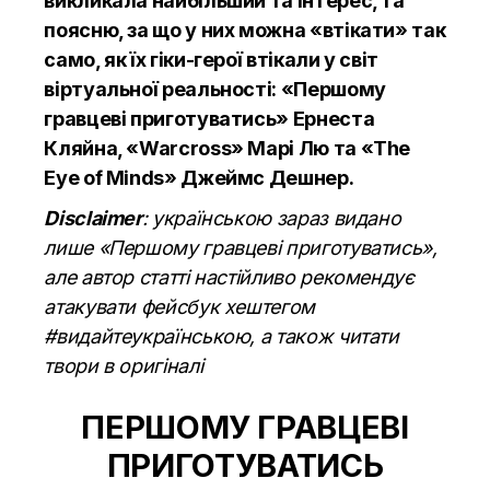
викликала найбільший та інтерес, та
поясню, за що у них можна «втікати» так
само, як їх гіки-герої втікали у світ
віртуальної реальності: «Першому
гравцеві приготуватись» Ернеста
Кляйна, «Warcross» Марі Лю та «The
Eye of Minds» Джеймс Дешнер.
Disclaimer
: українською зараз видано
лише «Першому гравцеві приготуватись»,
але автор статті настійливо рекомендує
атакувати фейсбук хештегом
#видайтеукраїнською, а також читати
твори в оригіналі
ПЕРШОМУ ГРАВЦЕВІ
ПРИГОТУВАТИСЬ