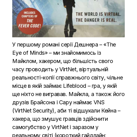
У першому романі серії Дешнера – «The
Eye of Minds» – ми знайомимось із
Майклом, хакером, що більшість свого
часу проводить у VirtNet, віртуальній
реальності-копії справжнього світу, чільне
місце в якій займає Lifeblood – гра, у якій
ще ніхто не вигравав. Майкла, а також його
друзів Брайсона і Сару наймає VNS
(VirtNet Security), аби ті відшукали Кейна –
хакера, що змушує гравців здійснити
самогубство у VirtNet і заразом у
реальному світі (короткий гайдлайн: