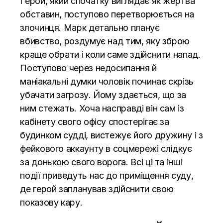
Герой, який спочатку виглядає як жертва
обставин, поступово перетворюється на
злочинця. Марк детально планує
вбивство, роздумує над тим, яку зброю
краще обрати і коли саме здійснити напад.
Поступово через недосипання й
маніакальні думки чоловік починає скрізь
убачати загрозу. Йому здається, що за
ним стежать. Хоча насправді він сам із
кабінету свого офісу спостерігає за
будинком судді, вистежує його дружину і з
фейкового аккаунту в соцмережі слідкує
за донькою свого ворога. Всі ці та інші
події приведуть нас до приміщення суду,
де герой запланував здійснити свою
показову кару.