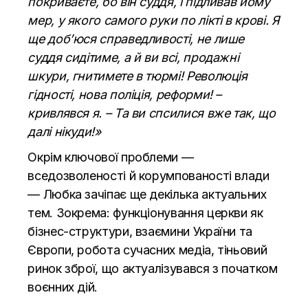
покриваєте, бо він суддя, і підливав йому
мер, у якого самого руки по лікті в крові. Я
ще доб’юся справедливості, не лише
суддя сидітиме, а й ви всі, продажні
шкури, гнитимете в тюрмі! Революція
гідності, нова поліція, реформи! –
кривлявся я. – Та ви спсилися вже так, що
далі нікуди!»
Окрім ключової проблеми —
вседозволеності й корумпованості влади
— Любка зачіпає ще декілька актуальних
тем. Зокрема: функціонування церкви як
бізнес-структури, взаємини України та
Європи, робота сучасних медіа, тіньовий
ринок зброї, що актуалізувався з початком
воєнних дій.