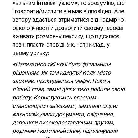
«вільним інтелектуалом», то зрозуміло, що
і говорити/мислити він має відповідно. Але
автору вдається втриматися від надмірної
філологічності й дозволити своєму героєві
вживати розмовну лексику, що підсилює
певні пласти оповіді. Як, наприклад, у
цьому уривку:
«Нализатися тієї ночі було фатальним
рішенням. Як там кажуть? Коли місто
засинає, прокидається мафія. Поки я
п’яний спав, темні ділки тихо робили свою
роботу. Користуючись власним
становищем і зв’язками, замітали сліди:
фальсифікували документи, свідчення,
дзвонили високопоставленим друзям,
родичам і компаньйонам, підплачували