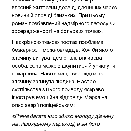
власний життєвий досвід, для інших через
новини й оповіді близьких. При цьому
роман позбавлений надмірного пафосу чи
зосередженості на больових точках.
Наскрізною темою постає проблема
безкарності можновладців. Хоч би якого
злочину винуватцем стала впливова
особа, вона може відкупитися й уникнути
покарання. Навіть якщо внаслідок цього
злочину загинула людина. Настрої
суспільства з цього приводу яскраво
ілюструє емоційна відповідь Марка на
опис аварії поліцейським:
«П’яне багате чмо збило молоду дівчину
на пішохідному переході, а ви його