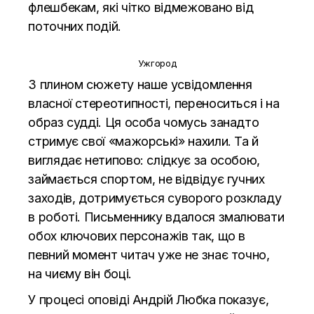
флешбекам, які чітко відмежовано від
поточних подій.
Ужгород
З плином сюжету наше усвідомлення
власної стереотипності, переноситься і на
образ судді. Ця особа чомусь занадто
стримує свої «мажорські» нахили. Та й
виглядає нетипово: слідкує за особою,
займається спортом, не відвідує гучних
заходів, дотримується суворого розкладу
в роботі. Письменнику вдалося змалювати
обох ключових персонажів так, що в
певний момент читач уже не знає точно,
на чиєму він боці.
У процесі оповіді Андрій Любка показує,