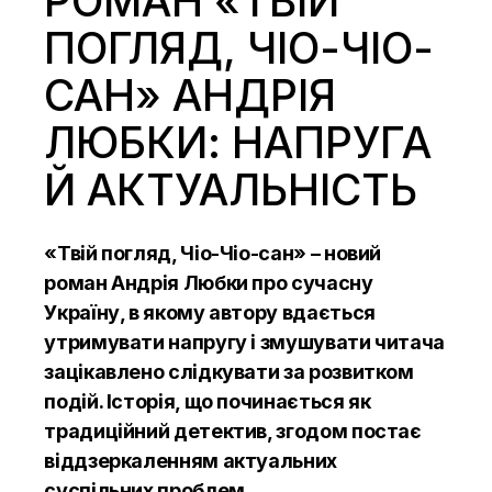
РОМАН «ТВІЙ
ПОГЛЯД, ЧІО-ЧІО-
САН» АНДРІЯ
ЛЮБКИ: НАПРУГА
Й АКТУАЛЬНІСТЬ
«Твій погляд, Чіо-Чіо-сан» – новий
роман Андрія Любки про сучасну
Україну, в якому автору вдається
утримувати напругу і змушувати читача
зацікавлено слідкувати за розвитком
подій. Історія, що починається як
традиційний детектив, згодом постає
віддзеркаленням актуальних
суспільних проблем.