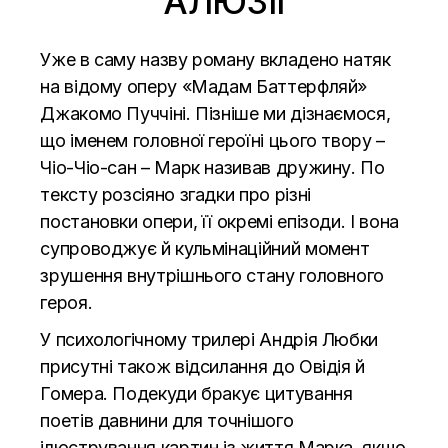
АЛЮЗІЇ
Уже в саму назву роману вкладено натяк
на відому оперу «Мадам Баттерфляй»
Джакомо Пуччіні. Пізніше ми дізнаємося,
що іменем головної героїні цього твору –
Чіо-Чіо-сан – Марк називав дружину. По
тексту розсіяно згадки про різні
постановки опери, її окремі епізоди. І вона
супроводжує й кульмінаційний момент
зрушення внутрішнього стану головного
героя.
У психологічному трилері Андрія Любки
присутні також відсилання до Овідія й
Гомера. Подекуди бракує цитування
поетів давнини для точнішого
ілюстрування картин із життя Марка, якщо