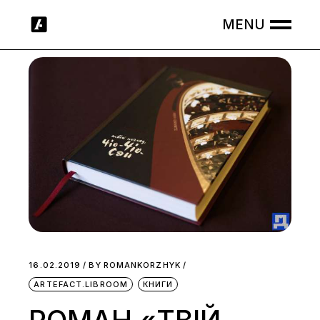
Skip
to
the
content
16.02.2019
BY
ROMANKORZHYK
ARTEFACT.LIBROOM
КНИГИ