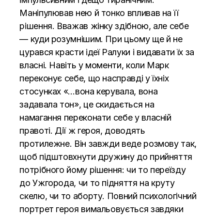
Маніпулював нею й тонко впливав на її
рішення. Вважав жінку здібною, але себе
— куди розумнішим. При цьому ще й не
цурався красти ідеї Ралуки і видавати їх за
власні. Навіть у моменти, коли Марк
переконує себе, що насправді у їхніх
стосунках «…вона керувала, вона
задавала тон», це скидається на
намагання переконати себе у власній
правоті. Дії ж героя, доводять
протилежне. Він завжди веде розмову так,
щоб підштовхнути дружину до прийняття
потрібного йому рішення: чи то переїзду
до Ужгорода, чи то підняття на круту
скелю, чи то аборту. Повний психологічний
портрет героя вимальовується завдяки