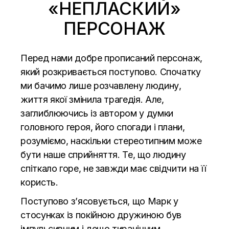
«НЕПЛАСКИЙ»
ПЕРСОНАЖ
Перед нами добре прописаний персонаж,
який розкривається поступово. Спочатку
ми бачимо лише розчавлену людину,
життя якої змінила трагедія. Але,
заглиблюючись із автором у думки
головного героя, його спогади і плани,
розуміємо, наскільки стереотипним може
бути наше сприйняття. Те, що людину
спіткало горе, не завжди має свідчити на її
користь.
Поступово з’ясовується, що Марк у
стосунках із покійною дружиною був
імпульсивним і дещо тиранічним.