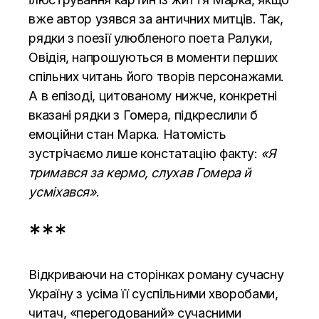
вже автор узявся за античних митців. Так,
рядки з поезії улюбленого поета Ралуки,
Овідія, напрошуються в моменти перших
спільних читань його творів персонажами.
А в епізоді, цитованому нижче, конкретні
вказані рядки з Гомера, підкреслили б
емоційни стан Марка. Натомість
зустрічаємо лише констатацію факту:
«Я
тримався за кермо, слухав Гомера й
усміхався»
.
***
Відкриваючи на сторінках роману сучасну
Україну з усіма її суспільними хворобами,
читач, «перегодований» сучасними