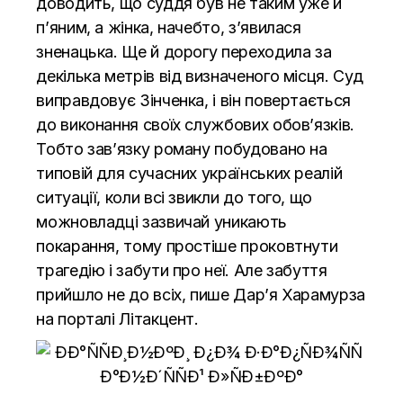
доводить, що суддя був не таким уже й
п’яним, а жінка, начебто, з’явилася
зненацька. Ще й дорогу переходила за
декілька метрів від визначеного місця. Суд
виправдовує Зінченка, і він повертається
до виконання своїх службових обов’язків.
Тобто зав’язку роману побудовано на
типовій для сучасних українських реалій
ситуації, коли всі звикли до того, що
можновладці зазвичай уникають
покарання, тому простіше проковтнути
трагедію і забути про неї. Але забуття
прийшло не до всіх, пише Дар’я Харамурза
на порталі
Літакцент.