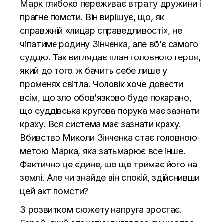
Марк глибоко переживає втрату дружини і
прагне помсти. Він вирішує, що, як
справжній «лицар справедливості», не
чіпатиме родину Зінченка, але вб’є самого
суддю. Так виглядає план головного героя,
який до того ж бачить себе лише у
променях світла. Чоловік хоче довести
всім, що зло обов’язково буде покарано,
що суддівська кругова порука має зазнати
краху. Вся система має зазнати краху.
Вбивство Миколи Зінченка стає головною
метою Марка, яка затьмарює все інше.
Фактично це єдине, що ще тримає його на
землі. Але чи знайде він спокій, здійснивши
цей акт помсти?
З розвитком сюжету напруга зростає.