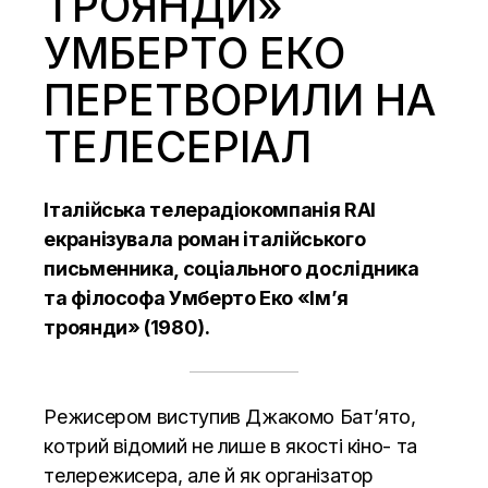
ТРОЯНДИ»
УМБЕРТО ЕКО
ПЕРЕТВОРИЛИ НА
ТЕЛЕСЕРІАЛ
Італійська телерадіокомпанія RAI
екранізувала роман італійського
письменника, соціального дослідника
та філософа Умберто Еко «Ім’я
троянди» (1980).
Режисером виступив Джакомо Бат’ято,
котрий відомий не лише в якості кіно- та
телережисера, але й як організатор