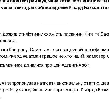
овся один хитрий жук, який хотів постійно писати і
ль жахів вигадав собі псевдонім Річард Бахман і
апідозрив стилістичну схожість писанини Кінга та Бах
оловіка.
теки Конгресу. Саме там торговець знайшов інформац
мом Річард #Бахман працює не хто інший, як містер Ст
сьменника дізналися про цей «дивний» збіг.
» і запропонував написати викривальну статтю, давш
с-реліз, у якому йшла мова про смерть Річарда Бахм
.