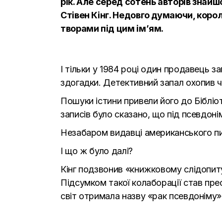
рік. Але серед сотень авторів знайш
Стівен Кінг. Недовго думаючи, коро
творами під цим ім’ям.
І тільки у 1984 році один продавець з
здогадки. Детективний запал охопив ч
Пошуки істини привели його до Бібліо
записів було сказано, що під псевдоні
Незабаром видавці американського пи
І що ж було далі?
Кінг подзвонив «книжковому слідопиту
Підсумком такої колаборації став пре
світ отримала назву «рак псевдоніму»