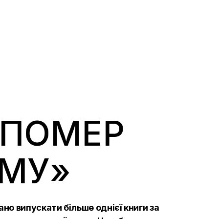
 ПОМЕР
ІМУ»
но випускати більше однієї книги за