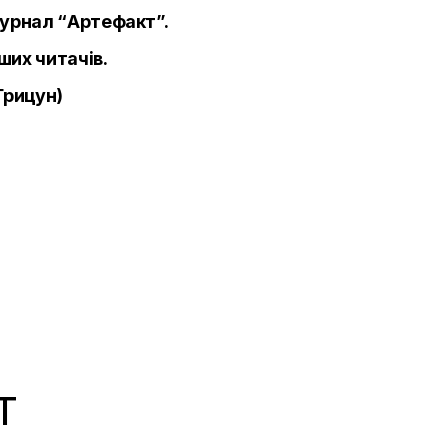
урнал “Артефакт”.
ших читачів.
Грицун)
T