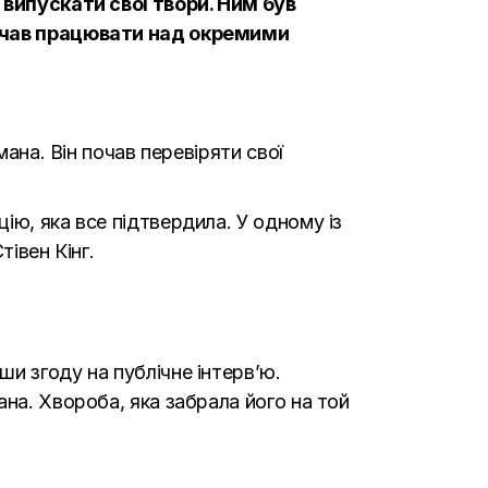
 випускати свої твори. Ним був
 почав працювати над окремими
мана. Він почав перевіряти свої
ію, яка все підтвердила. У одному із
івен Кінг.
и згоду на публічне інтерв’ю.
ана. Хвороба, яка забрала його на той