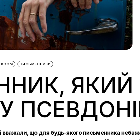
IBROOM
ПИСЬМЕННИКИ
ННИК, ЯКИЙ
КУ ПСЕВДОН
і вважали, що для будь-якого письменника небажа