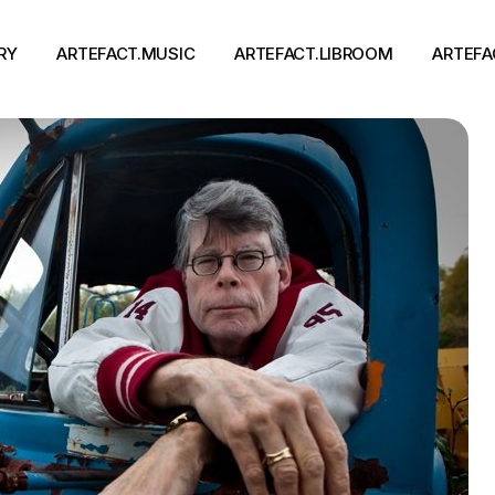
RY
ARTEFACT.MUSIC
ARTEFACT.LIBROOM
ARTEFA
Виконавці
Книги
Альбоми
Письменники
Концерти
Події
тя